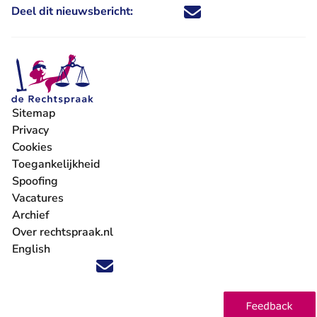
Deel dit nieuwsbericht:
Deel dit nieuwsbericht via X - U 
Deel dit nieuwsbericht via Fa
Deel dit nieuwsbericht via
Deel dit nieuwsbericht
Sitemap
Privacy
Cookies
Toegankelijkheid
Spoofing
Vacatures
- U verlaat Rechtspraak.nl
Archief
Over rechtspraak.nl
English
Volg ons op X (Twitter) - U verlaat Rechtspraak.nl
Volg ons op Facebook - U verlaat Rechtspraak.nl
Volg ons op Instagram - U verlaat Rechtspraak.nl
Volg ons op Youtube - U verlaat Rechtspraak.nl
Volg ons op LinkedIn - U verlaat Rechtspraak.n
'Blijf op de hoogte' nieuwsbrief - U verlaat