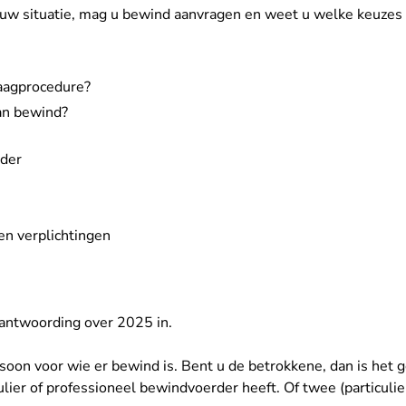
 uw situatie, mag u bewind aanvragen en weet u welke keuzes 
aagprocedure?
an bewind?
rder
en verplichtingen
rantwoording over 2025 in
.
soon voor wie er bewind is. Bent u de betrokkene, dan is het
ulier of professioneel bewindvoerder heeft. Of twee (particuli