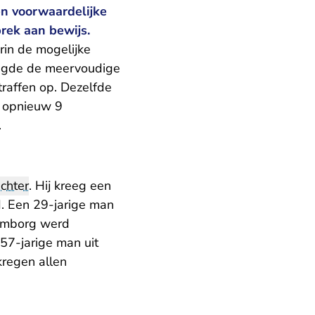
en voorwaardelijke
brek aan bewijs.
in de mogelijke
egde de meervoudige
raffen
op. Dezelfde
 opnieuw 9
r.
echter
. Hij kreeg een
d. Een 29-jarige man
lemborg werd
57-jarige man uit
kregen allen