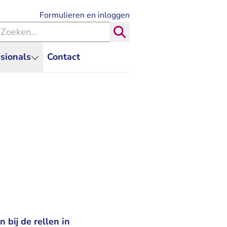
- U verlaat Rechtspraak.nl
Formulieren en inloggen
eken binnen de Rechtspraak
Zoeken
sionals
Contact
bij de rellen in