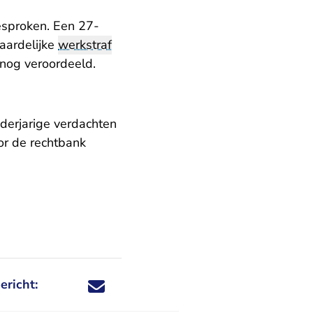
esproken. Een 27-
aardelijke
werkstraf
snog veroordeeld.
nderjarige verdachten
or de rechtbank
ericht:
Deel dit nieuwsbericht via X - U verlaat Rechtspraa
Deel dit nieuwsbericht via Facebook - U verlaat
Deel dit nieuwsbericht via e-mail
Deel dit nieuwsbericht via LinkedIn - U v