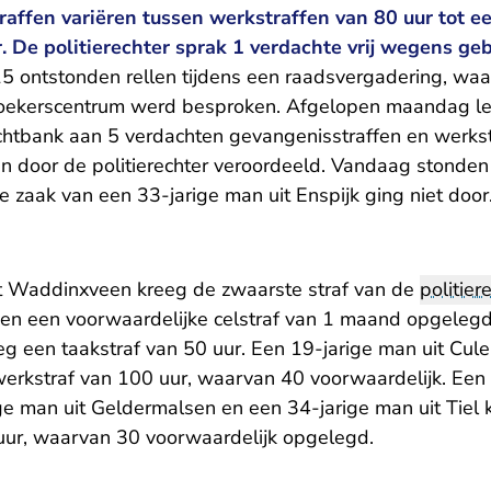
affen variëren tussen werkstraffen van 80 uur tot e
. De politierechter sprak 1 verdachte vrij wegens ge
ontstonden rellen tijdens een raadsvergadering, waar
zoekerscentrum werd besproken. Afgelopen maandag l
chtbank aan 5 verdachten
gevangenisstraffen en werkst
n door
de politierechter
veroordeeld. Vandaag stonden
e zaak van een 33-jarige man uit Enspijk ging niet doo
it Waddinxveen kreeg de zwaarste straf van de
politier
 en een voorwaardelijke celstraf van 1 maand opgeleg
eg een taakstraf van 50 uur. Een 19-jarige man uit Cu
werkstraf van 100 uur, waarvan 40 voorwaardelijk. Een 
ge man uit Geldermalsen en een 34-jarige man uit Tiel 
uur, waarvan 30 voorwaardelijk opgelegd.