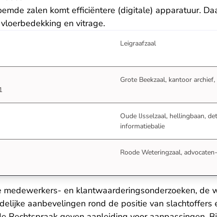
oemde zalen komt efficiëntere (digitale) apparatuur. Daa
g, vloerbedekking en vitrage.
Leigraafzaal
Grote Beekzaal, kantoor archief,
1
Oude IJsselzaal, hellingbaan, det
informatiebalie
Roode Weteringzaal, advocaten
e medewerkers- en klantwaarderingsonderzoeken, de 
delijke aanbevelingen rond de positie van slachtoffers 
e Rechtspraak geven aanleiding voor aanpassingen. Bij