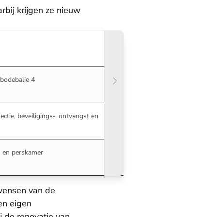
rbij krijgen ze nieuw
 bodebalie 4
ectie, beveiligings-, ontvangst en
- en perskamer
wensen van de
en eigen
 de renovatie van