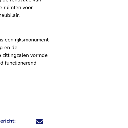
e ruimten voor
eubilair.
is een rijksmonument
g en de
e zittingzalen vormde
ed functionerend
ericht:
Deel dit nieuwsbericht via X - U verlaat Rechtspraa
Deel dit nieuwsbericht via Facebook - U verlaat
Deel dit nieuwsbericht via e-mail
Deel dit nieuwsbericht via LinkedIn - U v