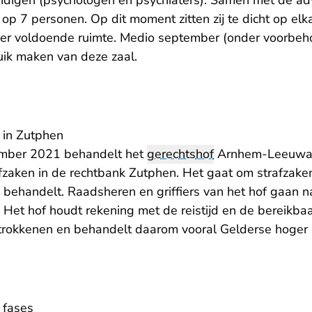
digen (psychologen en psychiaters). Samen met de ad
t op 7 personen. Op dit moment zitten zij te dicht op elka
 er voldoende ruimte. Medio september (onder voorbeh
uik maken van deze zaal.
 in Zutphen
cember 2021 behandelt het
gerechtshof
Arnhem-Leeuwar
fzaken in de rechtbank Zutphen. Het gaat om strafzaken
behandelt. Raadsheren en griffiers van het hof gaan 
 Het hof houdt rekening met de reistijd en de bereikba
betrokkenen en behandelt daarom vooral Gelderse hoger
 fases