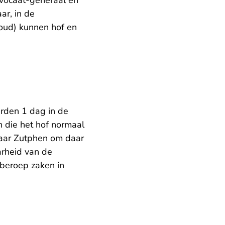
vocaat-generaal en
ar, in de
oud) kunnen hof en
den 1 dag in de
 die het hof normaal
naar Zutphen om daar
arheid van de
 beroep zaken in