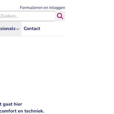
- U verlaat Rechtspraak.nl
Formulieren en inloggen
eken binnen de Rechtspraak
Zoeken
sionals
Contact
t gaat hier
comfort en techniek.