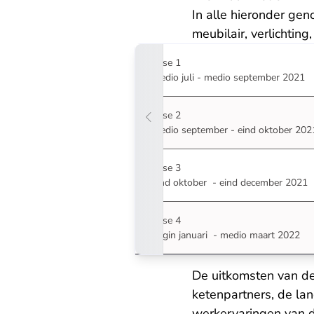
In alle hieronder gen
meubilair, verlichtin
Fase 1
medio juli - medio september 2021
Fase 2
medio september - eind oktober 202
Fase 3
eind oktober - eind december 2021
Fase 4
begin januari - medio maart 2022
De uitkomsten van d
ketenpartners, de lan
werkervaringen van d