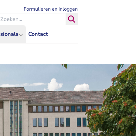
- U verlaat Rechtspraak.nl
Formulieren en inloggen
eken binnen de Rechtspraak
Zoeken
sionals
Contact