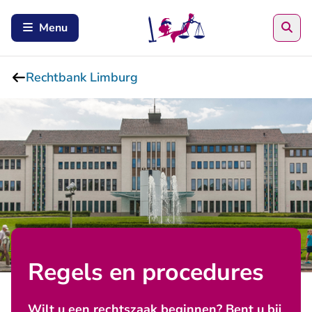
Zoe
Menu
Rechtbank Limburg
Regels en procedures
Wilt u een rechtszaak beginnen? Bent u bij