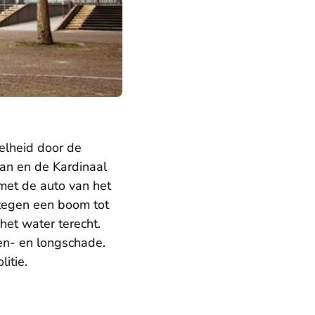
lheid door de
an en de Kardinaal
 met de auto van het
 tegen een boom tot
het water terecht.
sen- en longschade.
itie.