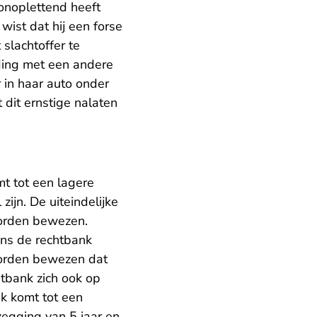
 onoplettend heeft
 wist dat hij een forse
slachtoffer te
ding met een andere
r in haar auto onder
 dit ernstige nalaten
mt tot een lagere
zijn. De uiteindelijke
worden bewezen.
ens de rechtbank
worden bewezen dat
htbank zich ook op
nk komt tot een
zegging van 5 jaar en