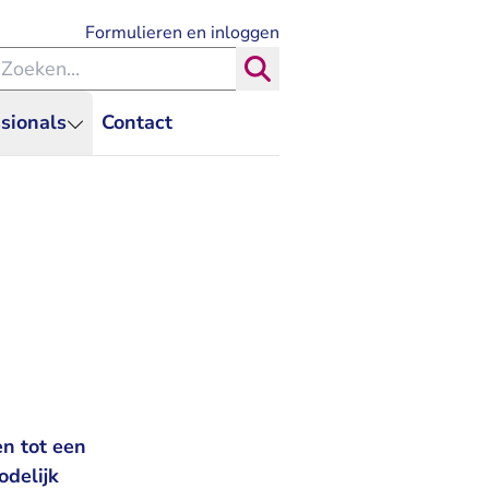
- U verlaat Rechtspraak.nl
Formulieren en inloggen
eken binnen de Rechtspraak
Zoeken
sionals
Contact
n tot een
odelijk