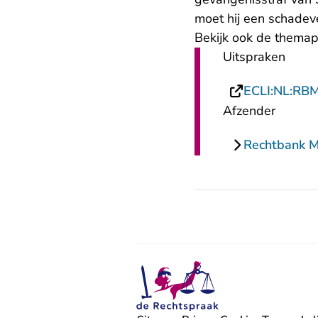
moet hij een schadev
Bekijk ook de
themap
Uitspraken
ECLI:NL:RB
Afzender
Rechtbank 