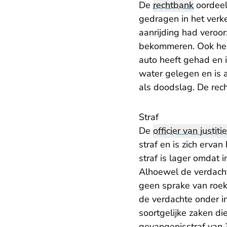
De
rechtbank
oordeelt
gedragen in het verkee
aanrijding had veroor
bekommeren. Ook heef
auto heeft gehad en i
water gelegen en is a
als doodslag. De rech
Straf
De
officier van justitie
straf en is zich ervan
straf is lager omdat
Alhoewel de verdacht
geen sprake van roek
de verdachte onder in
soortgelijke zaken di
gevangenisstraf van 3