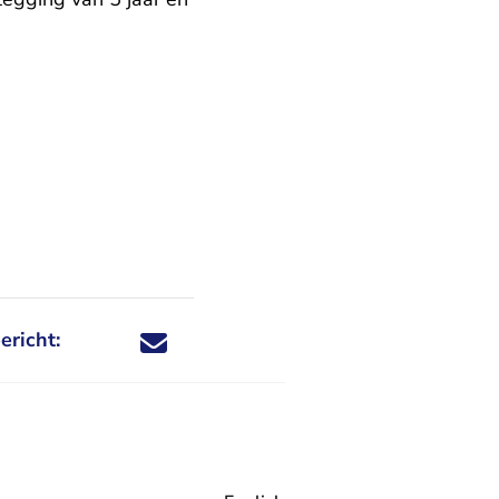
ericht:
Deel dit nieuwsbericht via X - U verlaat Rechtspraa
Deel dit nieuwsbericht via Facebook - U verlaat
Deel dit nieuwsbericht via e-mail
Deel dit nieuwsbericht via LinkedIn - U v