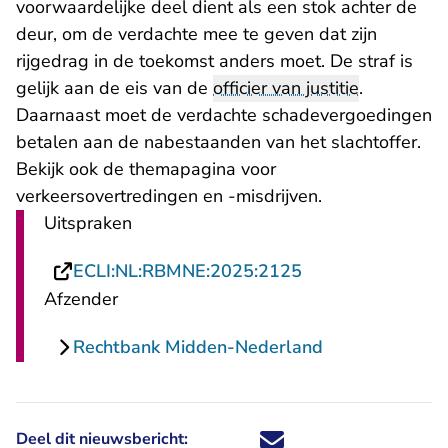
voorwaardelijke deel dient als een stok achter de
deur, om de verdachte mee te geven dat zijn
rijgedrag in de toekomst anders moet. De straf is
gelijk aan de eis van de
officier van justitie
.
Daarnaast moet de verdachte schadevergoedingen
betalen aan de nabestaanden van het slachtoffer.
Bekijk ook de
themapagina voor
verkeersovertredingen en -misdrijven
.
Uitspraken
- U verlaat Recht
ECLI:NL:RBMNE:2025:2125
Afzender
Rechtbank Midden-Nederland
Deel dit nieuwsbericht:
Deel dit nieuwsbericht via X - U 
Deel dit nieuwsbericht via Fa
Deel dit nieuwsbericht via
Deel dit nieuwsbericht