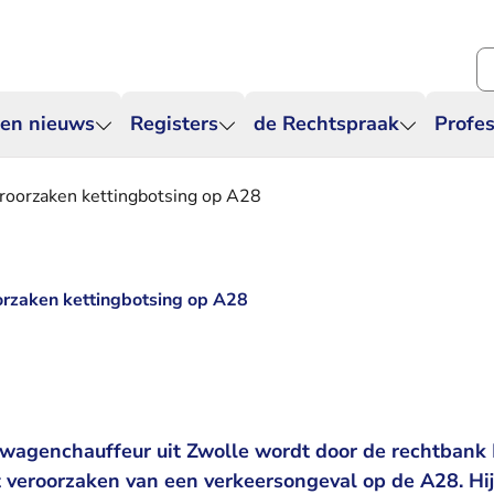
Zo
 en nieuws
Registers
de Rechtspraak
Profes
eroorzaken kettingbotsing op A28
orzaken kettingbotsing op A28
twagenchauffeur uit Zwolle wordt door de rechtban
t veroorzaken van een verkeersongeval op de A28. Hi