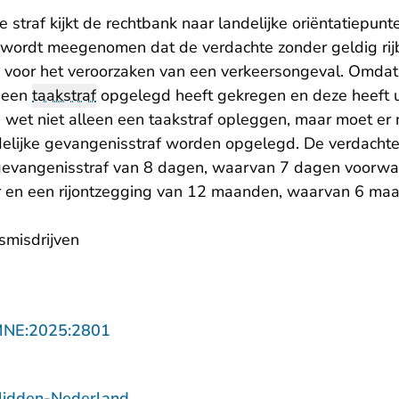
 straf kijkt de rechtbank naar landelijke oriëntatiepunte
 wordt meegenomen dat de verdachte zonder geldig rijb
d voor het veroorzaken van een verkeersongeval. Omdat 
g een
taakstraf
opgelegd heeft gekregen en deze heeft u
 wet niet alleen een taakstraf opleggen, maar moet er 
elijke gevangenisstraf worden opgelegd. De verdacht
gevangenisstraf van 8 dagen, waarvan 7 dagen voorwaa
r en een rijontzegging van 12 maanden, waarvan 6 maa
smisdrijven
- U verlaat Rechtspraak.nl
MNE:2025:2801
Midden-Nederland