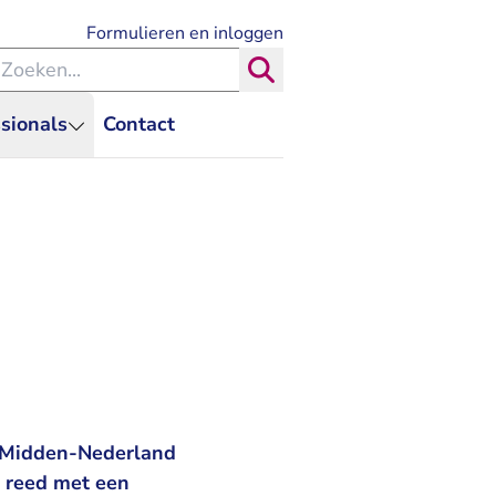
- U verlaat Rechtspraak.nl
Formulieren en inloggen
eken binnen de Rechtspraak
Zoeken
sionals
Contact
k Midden-Nederland
j reed met een