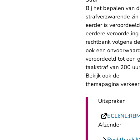
Bij het bepalen van de
strafverzwarende zin
eerder is veroordeel
eerdere veroordelin
rechtbank volgens de
ook een onvoorwaard
veroordeeld tot een 
taakstraf van 200 uu
Bekijk ook de
themapagina verkeer
.
Uitspraken
ECLI:NL:RB
Afzender
Rechtbank 