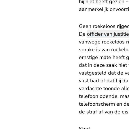
hij niet heeft gezien 
aanmerkelijk onvoorzi
Geen roekeloos rijge
De
officier van justitie
vanwege roekeloos rij
sprake is van roekelo
ernstige mate heeft g
dat in deze zaak nie
vastgesteld dat de ve
vast had of dat hij d
verdachte toonde alle
telefoon opende, maar
telefoonscherm en de
de straf af van de eis
Straf