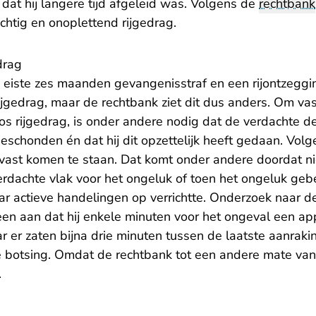
– dat hij langere tijd afgeleid was. Volgens de
rechtbank
chtig en onoplettend rijgedrag.
drag
eiste zes maanden gevangenisstraf en een rijontzeggin
gedrag, maar de rechtbank ziet dit dus anders. Om vast
os rijgedrag, is onder andere nodig dat de verdachte de
eschonden én dat hij dit opzettelijk heeft gedaan. Volg
t vast komen te staan. Dat komt onder andere doordat n
rdachte vlak voor het ongeluk of toen het ongeluk gebe
aar actieve handelingen op verrichtte. Onderzoek naar d
en aan dat hij enkele minuten voor het ongeval een appl
 er zaten bijna drie minuten tussen de laatste aanraki
 botsing. Omdat de rechtbank tot een andere mate van 
.