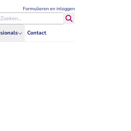
- U verlaat Rechtspraak.nl
Formulieren en inloggen
eken binnen de Rechtspraak
Zoeken
sionals
Contact