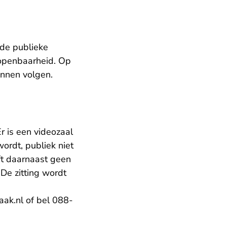
de publieke
 openbaarheid. Op
unnen volgen.
Er is een videozaal
wordt, publiek niet
ft daarnaast geen
 De zitting wordt
- U verlaat Rechtspraak.nl
aak.nl
of bel 088-