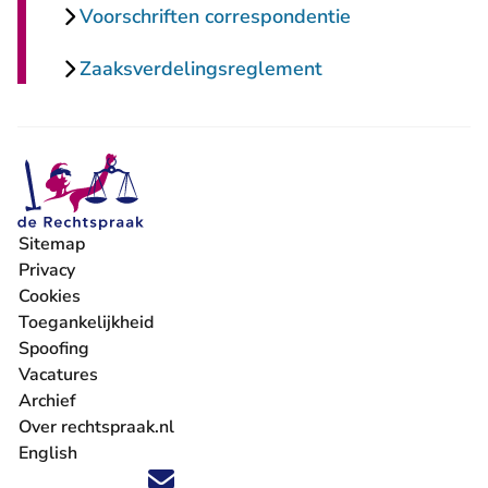
Voorschriften correspondentie
Zaaksverdelingsreglement
Sitemap
Privacy
Cookies
Toegankelijkheid
Spoofing
Vacatures
- U verlaat Rechtspraak.nl
Archief
Over rechtspraak.nl
English
Volg ons op X (Twitter) - U verlaat Rechtspraak.nl
Volg ons op Facebook - U verlaat Rechtspraak.nl
Volg ons op Instagram - U verlaat Rechtspraak.nl
Volg ons op Youtube - U verlaat Rechtspraak.nl
Volg ons op LinkedIn - U verlaat Rechtspraak.n
'Blijf op de hoogte' nieuwsbrief - U verlaat