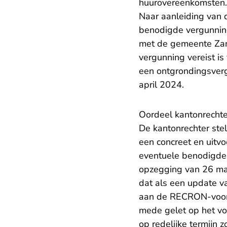
huurovereenkomsten.
Naar aanleiding van 
benodigde vergunnin
met de gemeente Zan
vergunning vereist is
een ontgrondingsver
april 2024.
Oordeel kantonrechte
De kantonrechter ste
een concreet en uitvo
eventuele benodigde v
opzegging van 26 maa
dat als een update v
aan de RECRON-voorw
mede gelet op het v
op redelijke termijn