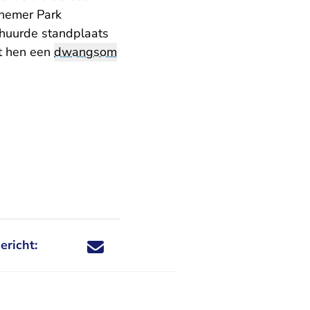
nnemer Park
ehuurde standplaats
ht hen een
dwangsom
ericht:
Deel dit nieuwsbericht via X - U verlaat Rechtspraa
Deel dit nieuwsbericht via Facebook - U verlaat
Deel dit nieuwsbericht via e-mail
Deel dit nieuwsbericht via LinkedIn - U v