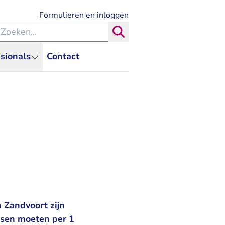
- U verlaat Rechtspraak.nl
Formulieren en inloggen
eken binnen de Rechtspraak
Zoeken
sionals
Contact
 Zandvoort zijn
tsen moeten per 1