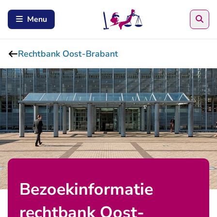
Zoe
Menu
Rechtbank Oost-Brabant
Bezoekinformatie
rechtbank Oost-