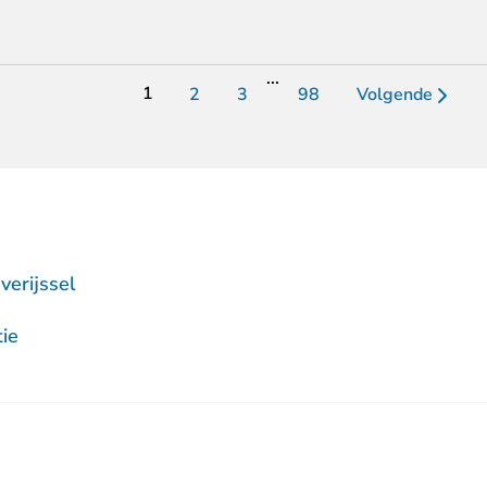
...
1
2
3
98
Volgende
erijssel
ie