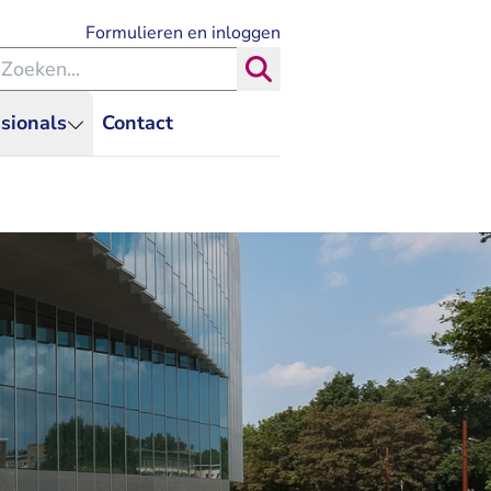
- U verlaat Rechtspraak.nl
Formulieren en inloggen
eken binnen de Rechtspraak
Zoeken
sionals
Contact