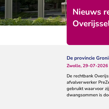
Nieuws r
Overijsse
De provincie Gro
Zwolle, 29-07-2026
De rechtbank Overijs
afvalverwerker PreZ
gebruikt waarvoor zi
dwangsommen is doo