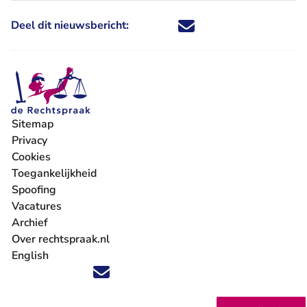
Deel dit nieuwsbericht:
Deel dit nieuwsbericht via X - U 
Deel dit nieuwsbericht via Fa
Deel dit nieuwsbericht via
Deel dit nieuwsbericht
Sitemap
Privacy
Cookies
Toegankelijkheid
Spoofing
Vacatures
- U verlaat Rechtspraak.nl
Archief
Over rechtspraak.nl
English
Volg ons op X (Twitter) - U verlaat Rechtspraak.nl
Volg ons op Facebook - U verlaat Rechtspraak.nl
Volg ons op Instagram - U verlaat Rechtspraak.nl
Volg ons op Youtube - U verlaat Rechtspraak.nl
Volg ons op LinkedIn - U verlaat Rechtspraak.n
'Blijf op de hoogte' nieuwsbrief - U verlaat