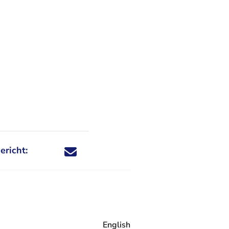
ericht:
Deel dit nieuwsbericht via X - U verlaat Rechtspraa
Deel dit nieuwsbericht via Facebook - U verlaat
Deel dit nieuwsbericht via e-mail
Deel dit nieuwsbericht via LinkedIn - U v
English