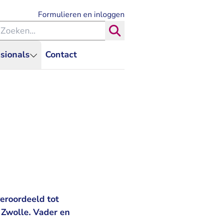
- U verlaat Rechtspraak.nl
Formulieren en inloggen
eken binnen de Rechtspraak
Zoeken
sionals
Contact
eroordeeld tot
 Zwolle. Vader en