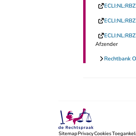
ECLI:NL:RB
ECLI:NL:RB
ECLI:NL:RB
Afzender
Rechtbank Ov
Sitemap
Privacy
Cookies
Toegankeli