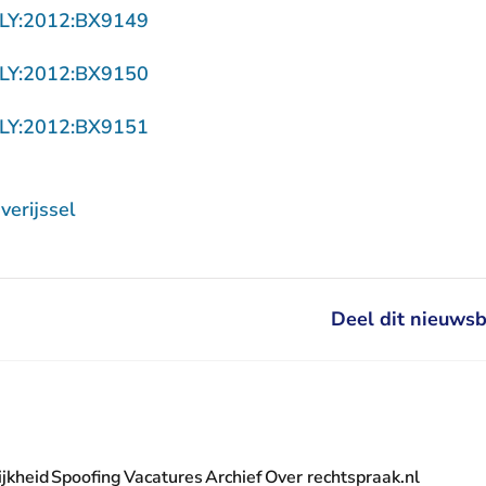
- U verlaat Rechtspraak.nl
ZLY:2012:BX9149
- U verlaat Rechtspraak.nl
ZLY:2012:BX9150
- U verlaat Rechtspraak.nl
ZLY:2012:BX9151
erijssel
Deel dit nieuwsb
jkheid
Spoofing
Vacatures
Archief
Over rechtspraak.nl