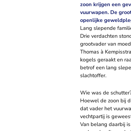
zoon krijgen een gev
vuurwapen. De groot
openlijke geweldpleg
Lang slepende famili
Drie verdachten stond
grootvader van moede
Thomas à Kempisstraat
kogels geraakt en ra
betrof een lang slepe
slachtoffer.
Wie was de schutter
Hoewel de zoon bij de
dat vader het vuurwa
vechtpartij is gewee
Van belang daarbij is 