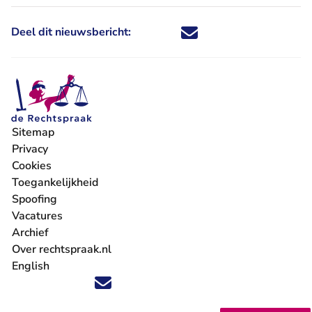
Deel dit nieuwsbericht:
Deel dit nieuwsbericht via X - U 
Deel dit nieuwsbericht via Fa
Deel dit nieuwsbericht via
Deel dit nieuwsbericht
Sitemap
Privacy
Cookies
Toegankelijkheid
Spoofing
Vacatures
- U verlaat Rechtspraak.nl
Archief
Over rechtspraak.nl
English
Volg ons op X (Twitter) - U verlaat Rechtspraak.nl
Volg ons op Facebook - U verlaat Rechtspraak.nl
Volg ons op Instagram - U verlaat Rechtspraak.nl
Volg ons op Youtube - U verlaat Rechtspraak.nl
Volg ons op LinkedIn - U verlaat Rechtspraak.n
'Blijf op de hoogte' nieuwsbrief - U verlaat