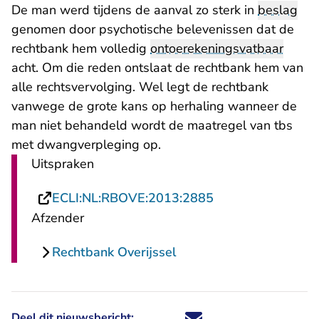
De man werd tijdens de aanval zo sterk in
beslag
genomen door psychotische belevenissen dat de
rechtbank hem volledig
ontoerekeningsvatbaar
acht. Om die reden ontslaat de rechtbank hem van
alle rechtsvervolging. Wel legt de rechtbank
vanwege de grote kans op herhaling wanneer de
man niet behandeld wordt de maatregel van tbs
met dwangverpleging op.
Uitspraken
- U verlaat Recht
ECLI:NL:RBOVE:2013:2885
Afzender
Rechtbank Overijssel
Deel dit nieuwsbericht:
Deel dit nieuwsbericht via X - U 
Deel dit nieuwsbericht via Fa
Deel dit nieuwsbericht via
Deel dit nieuwsbericht