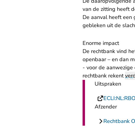
De daaropvolgende a
van de zitting heeft
De aanval heeft een gr
gebleken uit de slach
Enorme impact
De rechtbank vind he
openbaar – en dan m
- voor de aanwezige 
rechtbank rekent
ver
Uitspraken
ECLI:NL:RB
Afzender
Rechtbank Ov