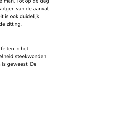
e man. Tot op de dag
volgen van de aanval.
t is ook duidelijk
e zitting.
eiten in het
eelheid steekwonden
 is geweest. De