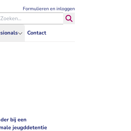
- U verlaat Rechtspraak.nl
Formulieren en inloggen
eken binnen de Rechtspraak
Zoeken
sionals
Contact
der bij een
imale jeugddetentie