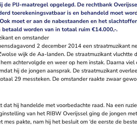
 hij de PIJ-maatregel opgelegd. De rechtbank Overijsse
derd toerekeningsvatbaar is en behandeld moet wor
 Ook moet er aan de nabestaanden en het slachtoffer
betaald worden van in totaal ruim €14.000,-.
zikant en omstander
oensdagavond 2 december 2014 een straatmuzikant neer
Zwolse wijk de Aa-landen. De straatmuzikant vluchtte
 hem achtervolgde en weer op hem instak. Daarna viel 
dat hij de jongen aansprak. De straatmuzikant overleed
 totaal 29 messteken. De omstander raakte zwaar gewo
t dat hij handelde met voorbedachte raad. Na een ruzi
instelling van het RIBW Overijssel ging de jongen me
t mes pakte, nam hij het besluit om ‘de eerste de beste’