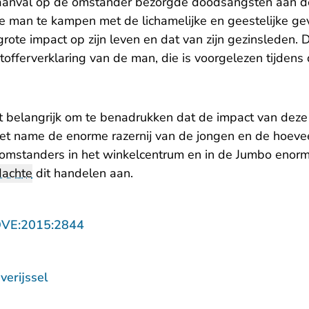
anval op de omstander bezorgde doodsangsten aan d
 de man te kampen met de lichamelijke en geestelijke ge
ote impact op zijn leven en dat van zijn gezinsleden. Di
tofferverklaring van de man, die is voorgelezen tijdens d
t belangrijk om te benadrukken dat de impact van deze f
et name de enorme razernij van de jongen en de hoev
omstanders in het winkelcentrum en in de Jumbo enorm
dachte
dit handelen aan.
- U verlaat Rechtspraak.nl
OVE:2015:2844
erijssel