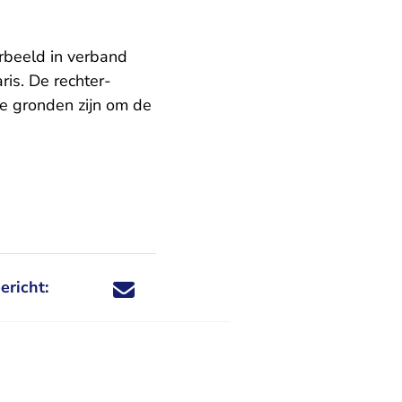
rbeeld in verband
is. De rechter-
e gronden zijn om de
ericht:
Deel dit nieuwsbericht via X - U verlaat Rechtspraa
Deel dit nieuwsbericht via Facebook - U verlaat
Deel dit nieuwsbericht via e-mail
Deel dit nieuwsbericht via LinkedIn - U v