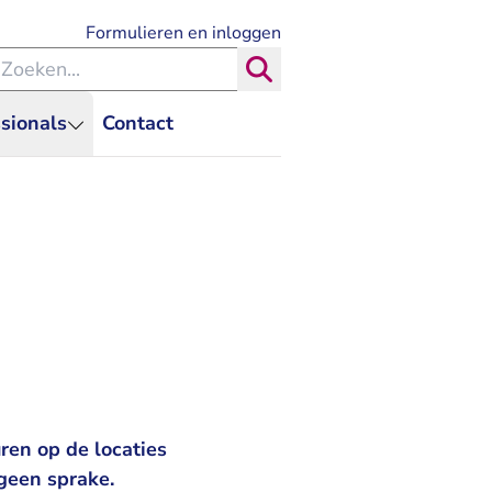
- U verlaat Rechtspraak.nl
Formulieren en inloggen
eken binnen de Rechtspraak
Zoeken
sionals
Contact
ren op de locaties
 geen sprake.