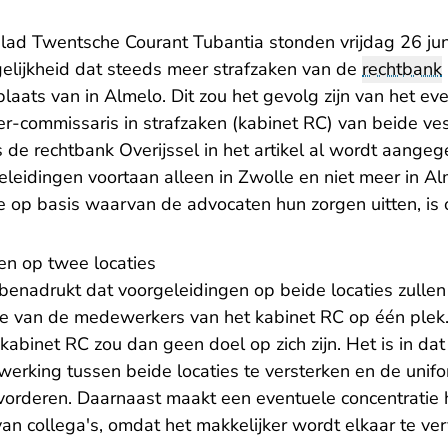
blad Twentsche Courant Tubantia stonden vrijdag 26 jun
gelijkheid dat steeds meer strafzaken van de
rechtbank
aats van in Almelo. Dit zou het gevolg zijn van het ev
er-commissaris in strafzaken (kabinet RC) van beide ve
 de rechtbank Overijssel in het artikel al wordt aangeg
eleidingen voortaan alleen in Zwolle en niet meer in A
 op basis waarvan de advocaten hun zorgen uitten, is o
en op twee locaties
enadrukt dat voorgeleidingen op beide locaties zullen 
ie van de medewerkers van het kabinet RC op één plek
kabinet RC zou dan geen doel op zich zijn. Het is in da
rking tussen beide locaties te versterken en de unif
orderen. Daarnaast maakt een eventuele concentratie 
van collega's, omdat het makkelijker wordt elkaar te ve