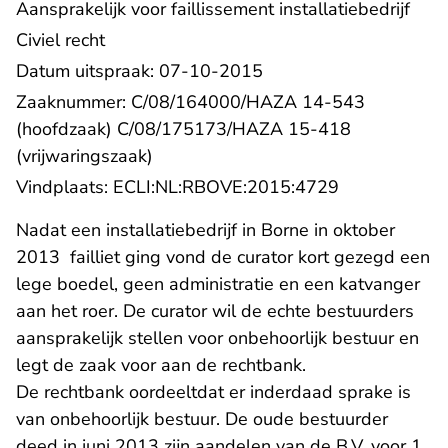
Aansprakelijk voor faillissement installatiebedrijf
Civiel recht
Datum uitspraak: 07-10-2015
Zaaknummer: C/08/164000/HAZA 14-543
(hoofdzaak) C/08/175173/HAZA 15-418
(vrijwaringszaak)
- U verlaat R
Vindplaats:
ECLI:NL:RBOVE:2015:4729
Nadat een installatiebedrijf in Borne in oktober
2013 failliet ging vond de curator kort gezegd een
lege boedel, geen administratie en een katvanger
aan het roer. De curator wil de echte bestuurders
aansprakelijk stellen voor onbehoorlijk bestuur en
legt de zaak voor aan de rechtbank.
- U verlaat Rechtspraak.nl
De rechtbank
oordeelt
dat er inderdaad sprake is
van onbehoorlijk bestuur. De oude bestuurder
deed in juni 2013 zijn aandelen van de B.V. voor 1