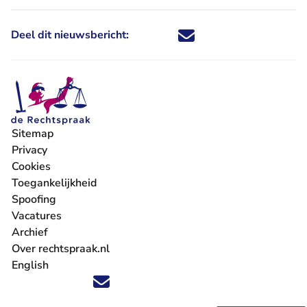
Deel dit nieuwsbericht:
Deel dit nieuwsbericht via X - U 
Deel dit nieuwsbericht via Fa
Deel dit nieuwsbericht via
Deel dit nieuwsbericht
Sitemap
Privacy
Cookies
Toegankelijkheid
Spoofing
Vacatures
- U verlaat Rechtspraak.nl
Archief
Over rechtspraak.nl
English
Volg ons op X (Twitter) - U verlaat Rechtspraak.nl
Volg ons op Facebook - U verlaat Rechtspraak.nl
Volg ons op Instagram - U verlaat Rechtspraak.nl
Volg ons op Youtube - U verlaat Rechtspraak.nl
Volg ons op LinkedIn - U verlaat Rechtspraak.n
'Blijf op de hoogte' nieuwsbrief - U verlaat