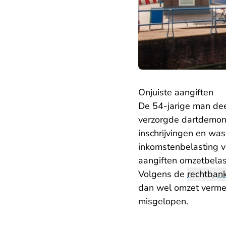
Onjuiste aangiften
De 54-jarige man dee
verzorgde dartdemons
inschrijvingen en was
inkomstenbelasting v
aangiften omzetbelas
Volgens de
rechtban
dan wel omzet vermel
misgelopen.