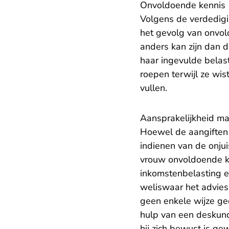
Onvoldoende kennis
Volgens de verdedigi
het gevolg van onvol
anders kan zijn dan 
haar ingevulde belas
roepen terwijl ze wis
vullen.
Aansprakelijkheid m
Hoewel de aangiften 
indienen van de onjui
vrouw onvoldoende ke
inkomstenbelasting e
weliswaar het advies
geen enkele wijze gec
hulp van een deskund
hij zich bewust is ge