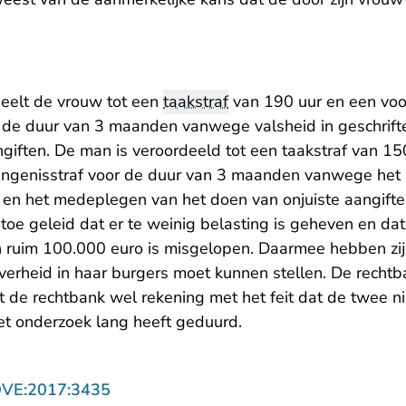
eelt de vrouw tot een
taakstraf
van 190 uur en een voo
 de duur van 3 maanden vanwege valsheid in geschrifte 
giften. De man is veroordeeld tot een taakstraf van 15
angenisstraf voor de duur van 3 maanden vanwege he
te en het medeplegen van het doen van onjuiste aangift
 toe geleid dat er te weinig belasting is geheven en d
 ruim 100.000 euro is misgelopen. Daarmee hebben zij
erheid in haar burgers moet kunnen stellen. De rechtb
dt de rechtbank wel rekening met het feit dat de twee ni
et onderzoek lang heeft geduurd.
- U verlaat Rechtspraak.nl
OVE:2017:3435