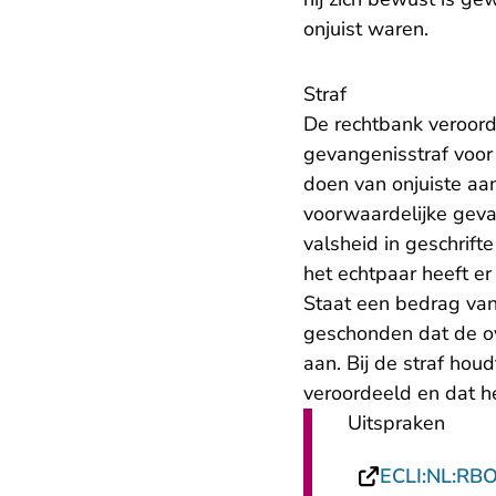
onjuist waren.
Straf
De rechtbank veroord
gevangenisstraf voor
doen van onjuiste aan
voorwaardelijke gev
valsheid in geschrif
het echtpaar heeft er
Staat een bedrag van
geschonden dat de ov
aan. Bij de straf hou
veroordeeld en dat h
Uitspraken
ECLI:NL:RB