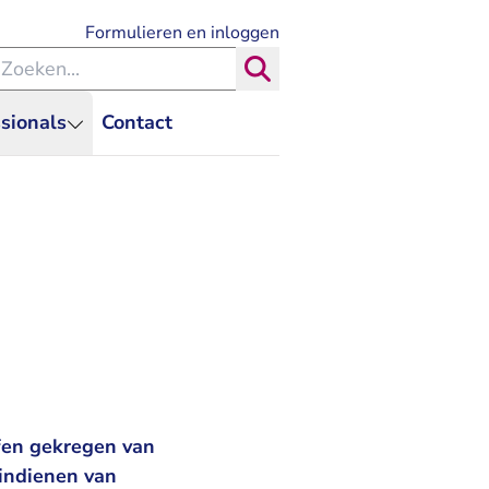
- U verlaat Rechtspraak.nl
Formulieren en inloggen
eken binnen de Rechtspraak
Zoeken
sionals
Contact
ffen gekregen van
 indienen van