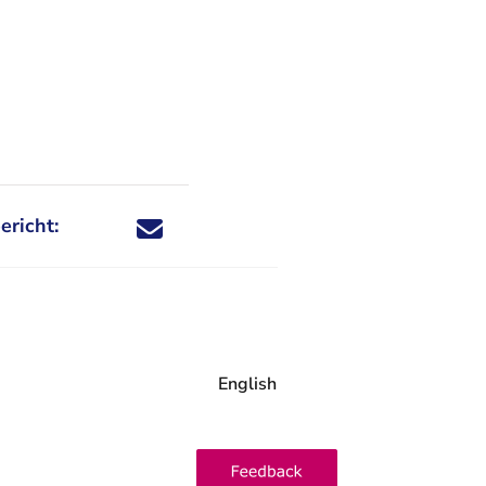
ericht:
Deel dit nieuwsbericht via X - U verlaat Rechtspraa
Deel dit nieuwsbericht via Facebook - U verlaat
Deel dit nieuwsbericht via e-mail
Deel dit nieuwsbericht via LinkedIn - U v
English