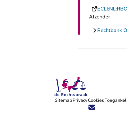
ECLI:NL:RB
Afzender
Rechtbank Ov
Sitemap
Privacy
Cookies
Toegankeli
Volg ons op X (Twitter) - U verlaat
Volg ons op Facebook - U verlaa
Volg ons op Instagram - U ve
Volg ons op Youtube - U 
Volg ons op LinkedIn -
'Blijf op de hoogte