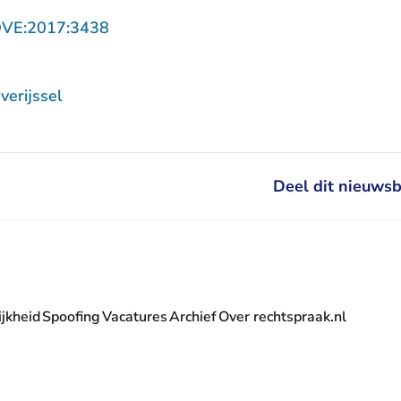
- U verlaat Rechtspraak.nl
OVE:2017:3438
erijssel
Deel dit nieuwsb
jkheid
Spoofing
Vacatures
Archief
Over rechtspraak.nl
- U verlaat Rechtspraak.nl
 Rechtspraak.nl
t Rechtspraak.nl
rlaat Rechtspraak.nl
verlaat Rechtspraak.nl
 U verlaat Rechtspraak.nl
' nieuwsbrief - U verlaat Rechtspraak.nl