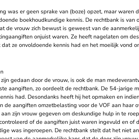
ng was er geen sprake van (boze) opzet, maar waren de
doende boekhoudkundige kennis. De rechtbank is van oo
dat de vrouw zich bewust is geweest van de aanmerkeli
tingaangiften onjuist waren. Ze heeft nagelaten om des
t dat ze onvoldoende kennis had en het moeilijk vond o
an
zijn gedaan door de vrouw, is ook de man medeverantw
ste aangiften, zo oordeelt de rechtbank. De 54-jarige m
nnis had. Desondanks heeft hij het opmaken en indiene
n de aangiften omzetbelasting voor de VOF aan haar ov
 aan zijn vrouw gegeven om deskundige hulp in te roep
ontroleerd of de aangiften juist waren ingevuld en of 
ige was ingeroepen. De rechtbank stelt dat het niet an
weest van de aanmerkelijke kans dat de door zijn vrouw