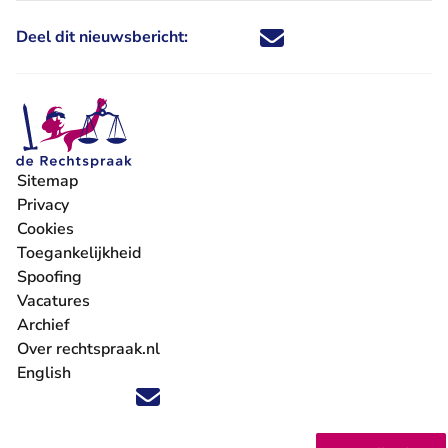
Deel dit nieuwsbericht:
Deel dit nieuwsbericht via X - U 
Deel dit nieuwsbericht via Fa
Deel dit nieuwsbericht via
Deel dit nieuwsbericht
Sitemap
Privacy
Cookies
Toegankelijkheid
Spoofing
Vacatures
- U verlaat Rechtspraak.nl
Archief
Over rechtspraak.nl
English
Volg ons op X (Twitter) - U verlaat Rechtspraak.nl
Volg ons op Facebook - U verlaat Rechtspraak.nl
Volg ons op Instagram - U verlaat Rechtspraak.nl
Volg ons op Youtube - U verlaat Rechtspraak.nl
Volg ons op LinkedIn - U verlaat Rechtspraak.n
'Blijf op de hoogte' nieuwsbrief - U verlaat