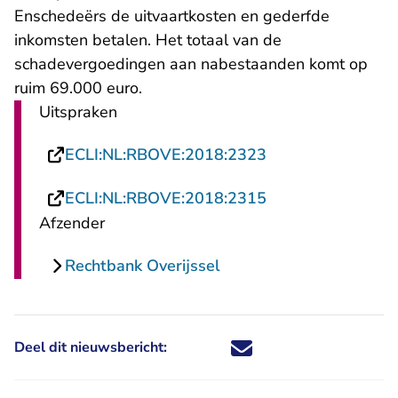
Enschedeërs de uitvaartkosten en gederfde
inkomsten betalen. Het totaal van de
schadevergoedingen aan nabestaanden komt op
ruim 69.000 euro.
Uitspraken
- U verlaat Recht
ECLI:NL:RBOVE:2018:2323
- U verlaat Recht
ECLI:NL:RBOVE:2018:2315
Afzender
Rechtbank Overijssel
Deel dit nieuwsbericht:
Deel dit nieuwsbericht via X - U 
Deel dit nieuwsbericht via Fa
Deel dit nieuwsbericht via
Deel dit nieuwsbericht