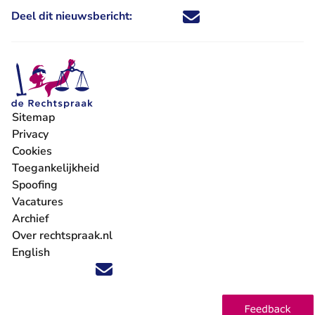
Deel dit nieuwsbericht:
Deel dit nieuwsbericht via X - U 
Deel dit nieuwsbericht via Fa
Deel dit nieuwsbericht via
Deel dit nieuwsbericht
Sitemap
Privacy
Cookies
Toegankelijkheid
Spoofing
Vacatures
- U verlaat Rechtspraak.nl
Archief
Over rechtspraak.nl
English
Volg ons op X (Twitter) - U verlaat Rechtspraak.nl
Volg ons op Facebook - U verlaat Rechtspraak.nl
Volg ons op Instagram - U verlaat Rechtspraak.nl
Volg ons op Youtube - U verlaat Rechtspraak.nl
Volg ons op LinkedIn - U verlaat Rechtspraak.n
'Blijf op de hoogte' nieuwsbrief - U verlaat