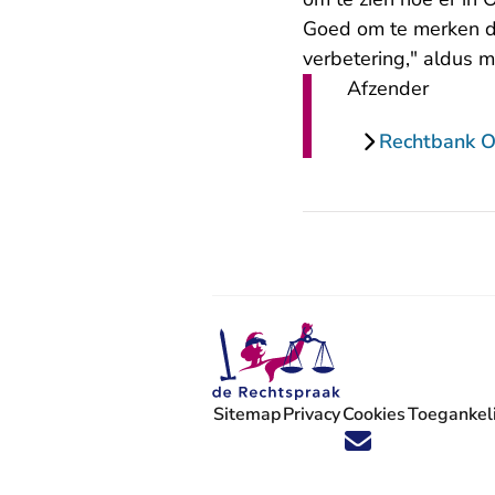
Goed om te merken dat
verbetering," aldus m
Afzender
Rechtbank Ov
Sitemap
Privacy
Cookies
Toegankeli
Volg ons op X (Twitter) - U verlaat
Volg ons op Facebook - U verlaa
Volg ons op Instagram - U ve
Volg ons op Youtube - U 
Volg ons op LinkedIn -
'Blijf op de hoogte