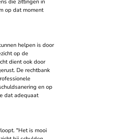
s die zittingen in
om op dat moment
kunnen helpen is door
zicht op de
cht dient ook door
egerust. De rechtbank
rofessionele
 schuldsanering en op
oe dat adequaat
loopt. "Het is mooi
icht bij schulden.