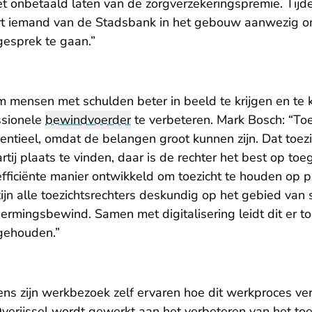
t onbetaald laten van de zorgverzekeringspremie. Tijden
ort iemand van de Stadsbank in het gebouw aanwezig 
esprek te gaan.”
 mensen met schulden beter in beeld te krijgen en te 
ssionele
bewindvoerder
te verbeteren. Mark Bosch: “Toe
ntieel, omdat de belangen groot kunnen zijn. Dat toezi
rtij plaats te vinden, daar is de rechter het best op to
efficiënte manier ontwikkeld om toezicht te houden op p
ijn alle toezichtsrechters deskundig op het gebied van
ermingsbewind. Samen met digitalisering leidt dit er t
gehouden.”
dens zijn werkbezoek zelf ervaren hoe dit werkproces ver
Overijssel wordt gewerkt aan het verbeteren van het toez