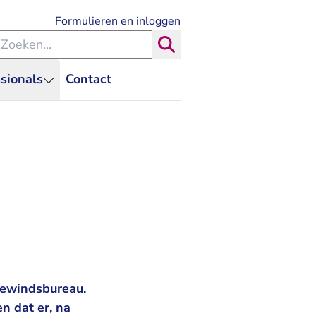
- U verlaat Rechtspraak.nl
Formulieren en inloggen
eken binnen de Rechtspraak
Zoeken
sionals
Contact
 bewindsbureau.
n dat er, na