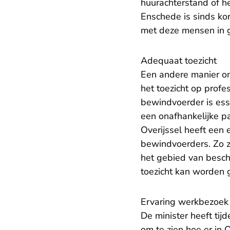
huurachterstand of he
Enschede is sinds k
met deze mensen in g
Adequaat toezicht
Een andere manier om
het toezicht op profe
bewindvoerder is esse
een onafhankelijke pa
Overijssel heeft een 
bewindvoerders. Zo z
het gebied van besch
toezicht kan worden 
Ervaring werkbezoek
De minister heeft tij
om te zien hoe er in 