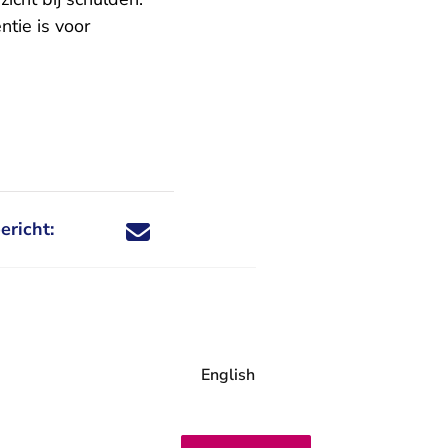
ntie is voor
ericht:
Deel dit nieuwsbericht via X - U verlaat Rechtspraa
Deel dit nieuwsbericht via Facebook - U verlaat
Deel dit nieuwsbericht via e-mail
Deel dit nieuwsbericht via LinkedIn - U v
English