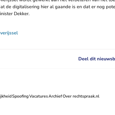
 de digitalisering hier al gaande is en dat er nog pote
inister Dekker.
erijssel
Deel dit nieuwsb
jkheid
Spoofing
Vacatures
Archief
Over rechtspraak.nl
- U verlaat Rechtspraak.nl
 Rechtspraak.nl
t Rechtspraak.nl
rlaat Rechtspraak.nl
verlaat Rechtspraak.nl
 U verlaat Rechtspraak.nl
' nieuwsbrief - U verlaat Rechtspraak.nl