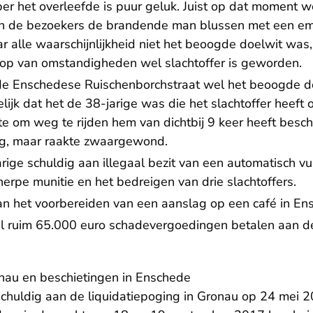
er het overleefde is puur geluk. Juist op dat moment 
an de bezoekers de brandende man blussen met een em
r alle waarschijnlijkheid niet het beoogde doelwit was
op van omstandigheden wel slachtoffer is geworden.
n de Enschedese Ruischenborchstraat wel het beoogde do
delijk dat het de 38-jarige was die het slachtoffer heef
pte om weg te rijden hem van dichtbij 9 keer heeft bes
ag, maar raakte zwaargewond.
arige schuldig aan illegaal bezit van een automatisch 
erpe munitie en het bedreigen van drie slachtoffers.
 van het voorbereiden van een aanslag op een café in E
l ruim 65.000 euro schadevergoedingen betalen aan de 
nau en beschietingen in Enschede
schuldig aan de liquidatiepoging in Gronau op 24 mei 