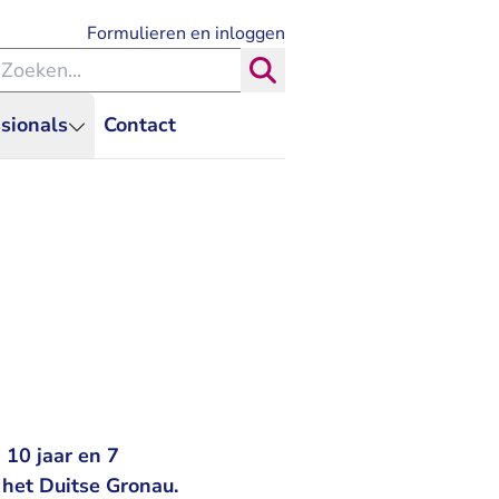
- U verlaat Rechtspraak.nl
Formulieren en inloggen
eken binnen de Rechtspraak
Zoeken
sionals
Contact
 10 jaar en 7
het Duitse Gronau.