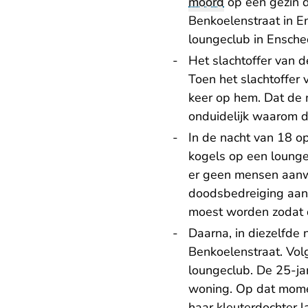
moord
op een gezin d
Benkoelenstraat in E
loungeclub in Ensched
Het slachtoffer van 
Toen het slachtoffer 
keer op hem. Dat de 
onduidelijk waarom d
In de nacht van 18 o
kogels op een lounge
er geen mensen aanwe
doodsbedreiging aan 
moest worden zodat 
Daarna, in diezelfde 
Benkoelenstraat. Vol
loungeclub. De 25-ja
woning. Op dat mome
haar kleuterdochter l