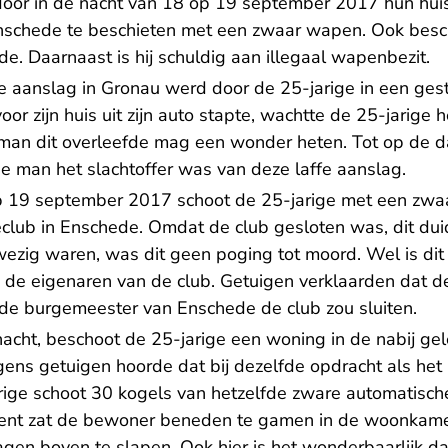
oor in de nacht van 18 op 19 september 2017 hun huis
nschede te beschieten met een zwaar wapen. Ook besch
e. Daarnaast is hij schuldig aan illegaal wapenbezit.
de aanslag in Gronau werd door de 25-jarige in een ges
voor zijn huis uit zijn auto stapte, wachtte de 25-jarige
man dit overleefde mag een wonder heten. Tot op de 
e man het slachtoffer was van deze laffe aanslag.
p 19 september 2017 schoot de 25-jarige met een zwa
club in Enschede. Omdat de club gesloten was, dit duid
zig waren, was dit geen poging tot moord. Wel is dit 
de eigenaren van de club. Getuigen verklaarden dat d
de burgemeester van Enschede de club zou sluiten.
nacht, beschoot de 25-jarige een woning in de nabij ge
gens getuigen hoorde dat bij dezelfde opdracht als het
rige schoot 30 kogels van hetzelfde zware automatisc
nt zat de bewoner beneden te gamen in de woonkamer, 
agen boven te slapen. Ook hier is het wonderbaarlijk d