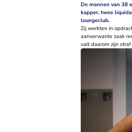
De mannen van 38 en
kapper, twee liquid
loungeclub.
Zij werkten in opdrac
aanverwante zaak rec
valt daarom zijn straf 