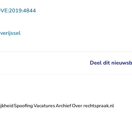
- U verlaat Rechtspraak.nl
OVE:2019:4844
erijssel
Deel dit nieuwsb
jkheid
Spoofing
Vacatures
Archief
Over rechtspraak.nl
- U verlaat Rechtspraak.nl
 Rechtspraak.nl
t Rechtspraak.nl
rlaat Rechtspraak.nl
verlaat Rechtspraak.nl
 U verlaat Rechtspraak.nl
' nieuwsbrief - U verlaat Rechtspraak.nl