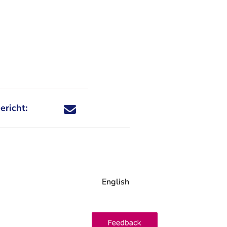
ericht:
Deel dit nieuwsbericht via X - U verlaat Rechtspraa
Deel dit nieuwsbericht via Facebook - U verlaat
Deel dit nieuwsbericht via e-mail
Deel dit nieuwsbericht via LinkedIn - U v
English