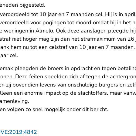
beneden bijgesteld.
veroordeeld tot 10 jaar en 7 maanden cel. Hij is in april
 veroordeeld
voor pogingen tot moord omdat hij in het h
wee woningen in Almelo. Ook deze aanslagen pleegde hi
straf niet hoger mag zijn dan het strafmaximum van 26
ank hem nu tot een celstraf van 10 jaar en 7 maanden. 
aar cel.
mak pleegden de broers in opdracht en tegen betalin
onen. Deze feiten speelden zich af tegen de achtergron
hten zij bovendien levens van onschuldige burgers en zelf
 alleen een enorme impact op de slachtoffers, maar van
samenleving.
en volgen zo snel mogelijk onder dit bericht.
- U verlaat Rechtspraak.nl
OVE:2019:4842