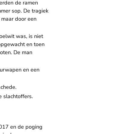
werden de ramen
mer sop. De tragiek
, maar door een
elwit was, is niet
t opgewacht en toen
choten. De man
vuurwapen en een
nschede.
slachtoffers.
2017 en de poging