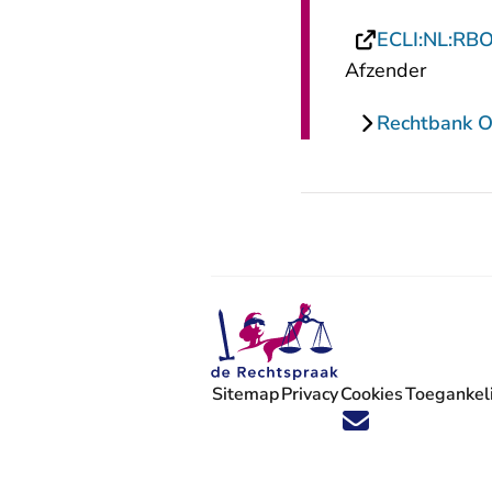
ECLI:NL:RB
Afzender
Rechtbank Ov
Sitemap
Privacy
Cookies
Toegankeli
Volg ons op X (Twitter) - U verlaat
Volg ons op Facebook - U verlaa
Volg ons op Instagram - U ve
Volg ons op Youtube - U 
Volg ons op LinkedIn -
'Blijf op de hoogte