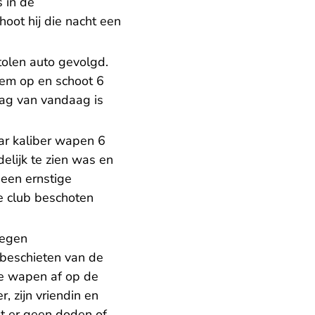
 in de
oot hij die nacht een
tolen auto gevolgd.
 hem op en schoot 6
dag van vandaag is
ar kaliber wapen 6
elijk te zien was en
een ernstige
e club beschoten
legen
 beschieten van de
he wapen af op de
zijn vriendin en
at er geen doden of