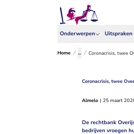
Onderwerpen
Uitspraken
Home
...
Coronacrisis, twee Ov
Coronacrisis, twee Overi
Almelo
|
25 maart 202
De rechtbank Overijs
bedrijven vroegen hu