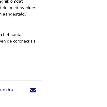
ngrijk omdat
ndeld, medewerkers
n aangesteld.”
n het aantal
en de coronacrisis
ericht:
Deel dit nieuwsbericht via X - U verlaat Rechtspraa
Deel dit nieuwsbericht via Facebook - U verlaat
Deel dit nieuwsbericht via e-mail
Deel dit nieuwsbericht via LinkedIn - U v