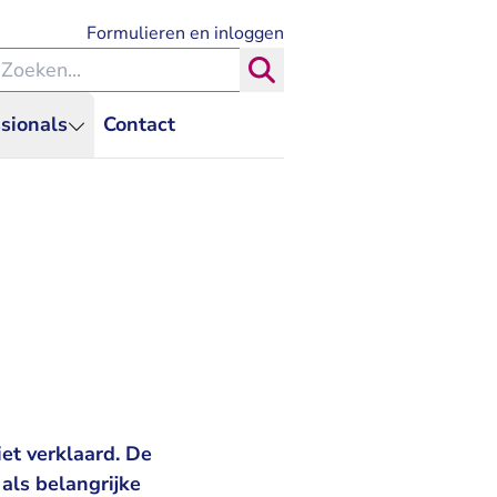
- U verlaat Rechtspraak.nl
Formulieren en inloggen
eken binnen de Rechtspraak
Zoeken
sionals
Contact
et verklaard. De
 als belangrijke