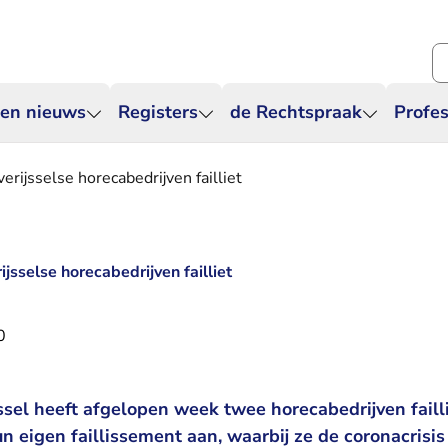
Zo
 en nieuws
Registers
de Rechtspraak
Profes
erijsselse horecabedrijven failliet
jsselse horecabedrijven failliet
0
sel heeft afgelopen week twee horecabedrijven failli
n eigen faillissement aan, waarbij ze de coronacrisis