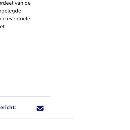
ordeel van de
opgelegde
een eventuele
et
ericht:
Deel dit nieuwsbericht via X - U verlaat Rechtspraa
Deel dit nieuwsbericht via Facebook - U verlaat
Deel dit nieuwsbericht via e-mail
Deel dit nieuwsbericht via LinkedIn - U v