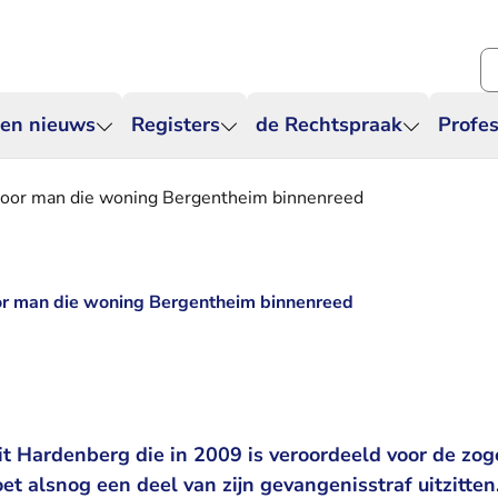
Zo
 en nieuws
Registers
de Rechtspraak
Profes
f voor man die woning Bergentheim binnenreed
oor man die woning Bergentheim binnenreed
- U verlaat
it Hardenberg die in 2009 is
veroordeeld
voor de zo
t alsnog een deel van zijn gevangenisstraf uitzitt