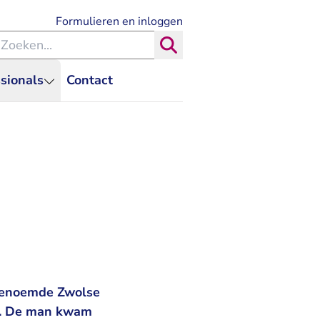
- U verlaat Rechtspraak.nl
Formulieren en inloggen
eken binnen de Rechtspraak
Zoeken
sionals
Contact
 Rechtspraak.nl
genoemde Zwolse
en. De man kwam