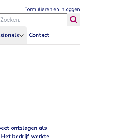
- U verlaat Rechtspraak.nl
Formulieren en inloggen
eken binnen de Rechtspraak
Zoeken
sionals
Contact
peet ontslagen als
 Het bedrijf werkte