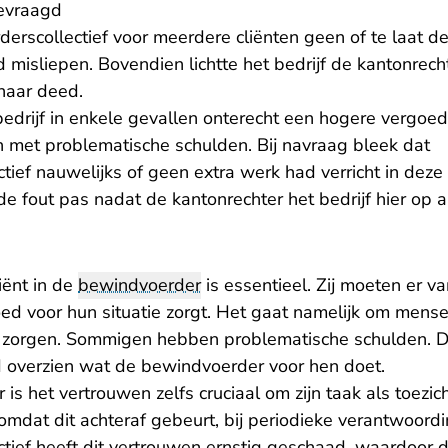
gevraagd
rscollectief voor meerdere cliënten geen of te laat de
d misliepen. Bovendien lichtte het bedrijf de kantonrech
 naar deed.
bedrijf in enkele gevallen onterecht een hogere vergoe
en met problematische schulden. Bij navraag bleek dat
ief nauwelijks of geen extra werk had verricht in deze 
 de fout pas nadat de kantonrechter het bedrijf hier op 
iënt in de
bewindvoerder
is essentieel. Zij moeten er v
d voor hun situatie zorgt. Het gaat namelijk om mensen
 zorgen. Sommigen hebben problematische schulden. D
ed overzien wat de bewindvoerder voor hen doet.
 is het vertrouwen zelfs cruciaal om zijn taak als toezi
mdat dit achteraf gebeurt, bij periodieke verantwoordi
tief heeft dit vertrouwen ernstig geschaad, waardoor 