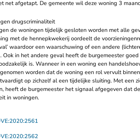
het net afgetapt. De gemeente wil deze woning 3 maand
gen drugscriminaliteit
gen de woningen tijdelijk gesloten worden met alle gev
ing met de hennepkwekerij oordeelt de voorzieningenre
geval’ waardoor een waarschuwing of een andere (lichte
s. Ook in het andere geval heeft de burgemeester go
oodzakelijk is. Wanneer in een woning een handelshoe
ngenomen worden dat de woning een rol vervult binnen
aardigt op zichzelf al een tijdelijke sluiting. Met een zic
, heeft de burgemeester het signaal afgegeven dat de
eit in woningen.
- U verlaat Rechtspraak.nl
OVE:2020:2561
- U verlaat Rechtspraak.nl
OVE:2020:2562