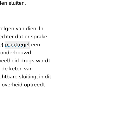
en sluiten.
olgen van dien. In
chter dat er sprake
re)
maatregel
een
ed onderbouwd
veelheid drugs wordt
 de keten van
htbare sluiting, in dit
 overheid optreedt