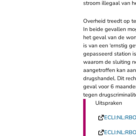
stroom illegaal van 
Overheid treedt op te
In beide gevallen mo
het geval van de won
is van een ‘ernstig 
gepasseerd station i
waarom de sluiting n
aangetroffen kan aa
drugshandel. Dit rechtv
geval voor 6 maanden
tegen drugscriminalit
Uitspraken
ECLI:NL:RB
ECLI:NL:RB