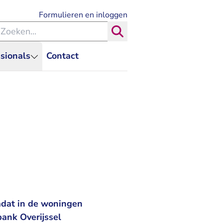
- U verlaat Rechtspraak.nl
Formulieren en inloggen
eken binnen de Rechtspraak
Zoeken
sionals
Contact
adat in de woningen
ank Overijssel