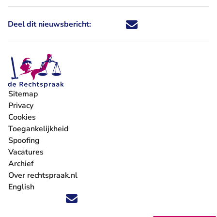
Deel dit nieuwsbericht:
Deel dit nieuwsbericht via X - U 
Deel dit nieuwsbericht via Fa
Deel dit nieuwsbericht via
Deel dit nieuwsbericht
Sitemap
Privacy
Cookies
Toegankelijkheid
Spoofing
Vacatures
- U verlaat Rechtspraak.nl
Archief
Over rechtspraak.nl
English
Volg ons op X (Twitter) - U verlaat Rechtspraak.nl
Volg ons op Facebook - U verlaat Rechtspraak.nl
Volg ons op Instagram - U verlaat Rechtspraak.nl
Volg ons op Youtube - U verlaat Rechtspraak.nl
Volg ons op LinkedIn - U verlaat Rechtspraak.n
'Blijf op de hoogte' nieuwsbrief - U verlaat