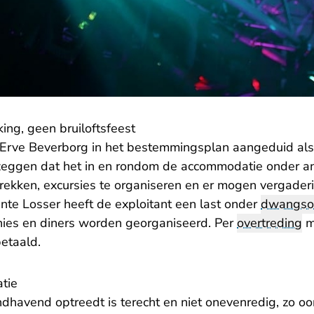
ing, geen bruiloftsfeest
Erve Beverborg in het bestemmingsplan aangeduid als
l zeggen dat het in en rondom de accommodatie onder a
trekken, excursies te organiseren en er mogen vergade
e Losser heeft de exploitant een last onder
dwangs
ünies en diners worden georganiseerd. Per
overtreding
m
etaald.
atie
havend optreedt is terecht en niet onevenredig, zo oo