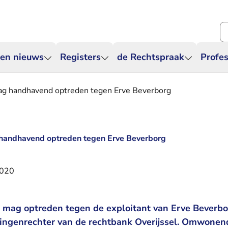
Zo
 en nieuws
Registers
de Rechtspraak
Profes
g handhavend optreden tegen Erve Beverborg
handhavend optreden tegen Erve Beverborg
2020
mag optreden tegen de exploitant van Erve Beverbor
ningenrechter van de rechtbank Overijssel. Omwonen