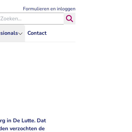
- U verlaat Rechtspraak.nl
Formulieren en inloggen
eken binnen de Rechtspraak
Zoeken
sionals
Contact
g in De Lutte. Dat
den verzochten de