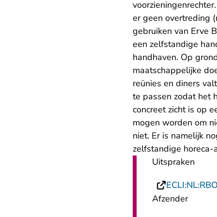
voorzieningenrechter.
er geen overtreding 
gebruiken van Erve B
een zelfstandige han
handhaven. Op grond
maatschappelijke doe
reünies en diners va
te passen zodat het 
concreet zicht is op
mogen worden om niet
niet. Er is namelijk
zelfstandige horeca-ac
Uitspraken
ECLI:NL:RB
Afzender