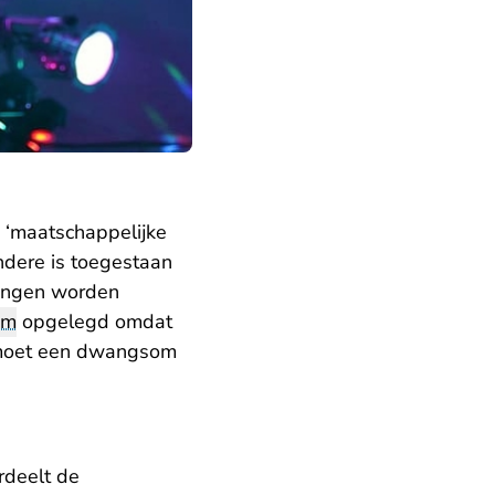
 ‘maatschappelijke
ndere is toegestaan
ringen worden
om
opgelegd omdat
oet een dwangsom
rdeelt de