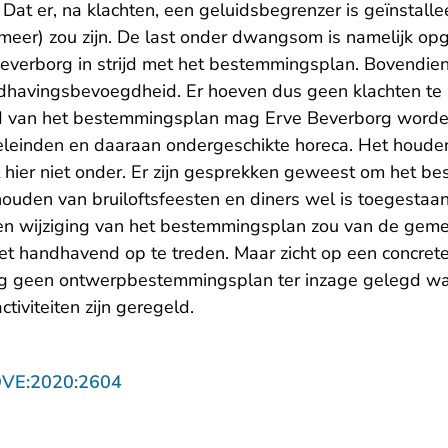
 Dat er, na klachten, een geluidsbegrenzer is geïnstalle
(meer) zou zijn. De last onder dwangsom is namelijk o
everborg in strijd met het bestemmingsplan. Bovendie
dhavingsbevoegdheid. Er hoeven dus geen klachten te z
 van het bestemmingsplan mag Erve Beverborg worden
leinden en daaraan ondergeschikte horeca. Het houden 
lt hier niet onder. Er zijn gesprekken geweest om het 
houden van bruiloftsfeesten en diners wel is toegestaa
 een wijziging van het bestemmingsplan zou van de gem
 handhavend op te treden. Maar zicht op een concrete 
 nog geen ontwerpbestemmingsplan ter inzage gelegd w
tiviteiten zijn geregeld.
- U verlaat Rechtspraak.nl
OVE:2020:2604