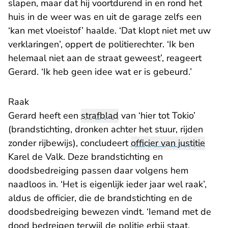
slapen, maar dat hij voortdurend in en rond het
huis in de weer was en uit de garage zelfs een
‘kan met vloeistof’ haalde. ‘Dat klopt niet met uw
verklaringen’, oppert de politierechter. ‘Ik ben
helemaal niet aan de straat geweest’, reageert
Gerard. ‘Ik heb geen idee wat er is gebeurd.’
Raak
Gerard heeft een
strafblad
van ‘hier tot Tokio’
(brandstichting, dronken achter het stuur, rijden
zonder rijbewijs), concludeert
officier van justitie
Karel de Valk. Deze brandstichting en
doodsbedreiging passen daar volgens hem
naadloos in. ‘Het is eigenlijk ieder jaar wel raak’,
aldus de officier, die de brandstichting en de
doodsbedreiging bewezen vindt. ‘Iemand met de
dood bedreigen terwijl de politie erbij staat.