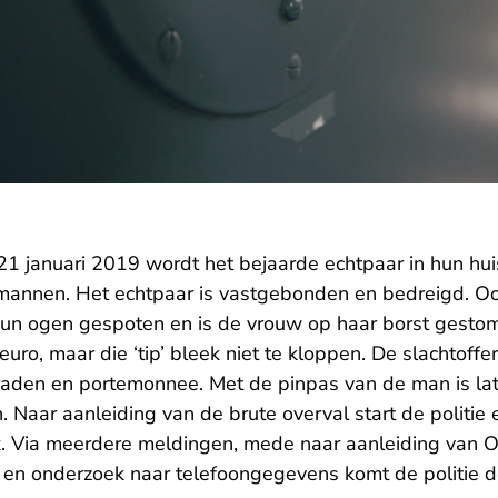
21 januari 2019 wordt het bejaarde echtpaar in hun hu
 mannen. Het echtpaar is vastgebonden en bedreigd. Oo
 hun ogen gespoten en is de vrouw op haar borst gestom
uro, maar die ‘tip’ bleek niet te kloppen. De slachtoffer
raden en portemonnee. Met de pinpas van de man is la
 Naar aanleiding van de brute overval start de politie 
 Via meerdere meldingen, mede naar aanleiding van O
 en onderzoek naar telefoongegevens komt de politie 