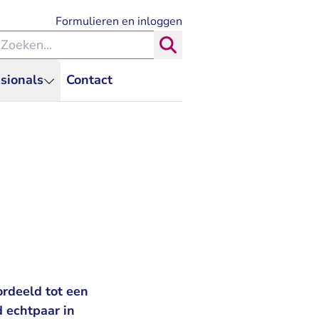
- U verlaat Rechtspraak.nl
Formulieren en inloggen
eken binnen de Rechtspraak
Zoeken
sionals
Contact
ordeeld tot een
 echtpaar in