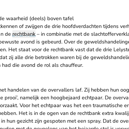
de waarheid (deels) boven tafel
ntkennen of zwijgen de drie hoofdverdachten tijdens verho
an de
rechtbank
– in combinatie met de slachtofferverkla
 bewuste avond is gebeurd. Over de geweldshandelinge
gen. Het staat voor de rechtbank vast dat de drie Lelys
at zij alle drie betrokken waren bij de geweldshandel
 had die avond de rol als chauffeur.
et handelen van de overvallers laf. Zij hebben hun oog
ke prooi’, namelijk een hoogbejaard echtpaar. De overva
orzaakt. Voor het echtpaar was het een traumatische er
 hebben. Het is in de ogen van de rechtbank extra kwal
in hun gezicht zijn gespoten met een spray. Dat de ove
uden met de gevoelens van het bejaarde stel is verwer