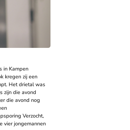
is in Kampen
k kregen zij een
pt. Het drietal was
s zijn die avond
ter die avond nog
een
psporing Verzocht,
de vier jongemannen