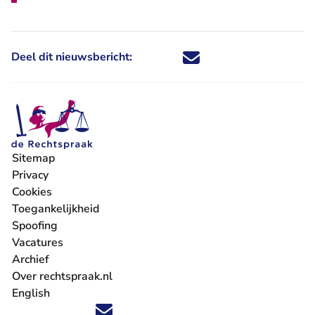
Deel dit nieuwsbericht:
Deel dit nieuwsbericht via X - U 
Deel dit nieuwsbericht via Fa
Deel dit nieuwsbericht via
Deel dit nieuwsbericht
Sitemap
Privacy
Cookies
Toegankelijkheid
Spoofing
Vacatures
- U verlaat Rechtspraak.nl
Archief
Over rechtspraak.nl
English
Volg ons op X (Twitter) - U verlaat Rechtspraak.nl
Volg ons op Facebook - U verlaat Rechtspraak.nl
Volg ons op Instagram - U verlaat Rechtspraak.nl
Volg ons op Youtube - U verlaat Rechtspraak.nl
Volg ons op LinkedIn - U verlaat Rechtspraak.n
'Blijf op de hoogte' nieuwsbrief - U verlaat