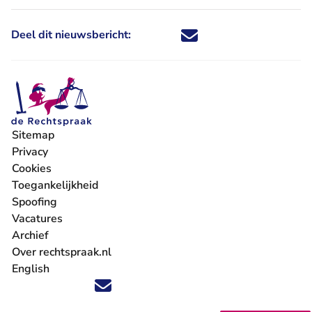
Deel dit nieuwsbericht:
Deel dit nieuwsbericht via X - U 
Deel dit nieuwsbericht via Fa
Deel dit nieuwsbericht via
Deel dit nieuwsbericht
Sitemap
Privacy
Cookies
Toegankelijkheid
Spoofing
Vacatures
- U verlaat Rechtspraak.nl
Archief
Over rechtspraak.nl
English
Volg ons op X (Twitter) - U verlaat Rechtspraak.nl
Volg ons op Facebook - U verlaat Rechtspraak.nl
Volg ons op Instagram - U verlaat Rechtspraak.nl
Volg ons op Youtube - U verlaat Rechtspraak.nl
Volg ons op LinkedIn - U verlaat Rechtspraak.n
'Blijf op de hoogte' nieuwsbrief - U verlaat