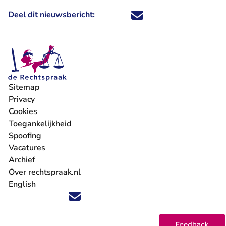
Deel dit nieuwsbericht:
Deel dit nieuwsbericht via X - U 
Deel dit nieuwsbericht via Fa
Deel dit nieuwsbericht via
Deel dit nieuwsbericht
Sitemap
Privacy
Cookies
Toegankelijkheid
Spoofing
Vacatures
- U verlaat Rechtspraak.nl
Archief
Over rechtspraak.nl
English
Volg ons op X (Twitter) - U verlaat Rechtspraak.nl
Volg ons op Facebook - U verlaat Rechtspraak.nl
Volg ons op Instagram - U verlaat Rechtspraak.nl
Volg ons op Youtube - U verlaat Rechtspraak.nl
Volg ons op LinkedIn - U verlaat Rechtspraak.n
'Blijf op de hoogte' nieuwsbrief - U verlaat