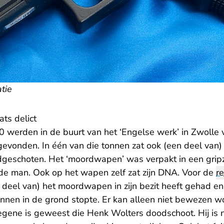
atie
ats delict
werden in de buurt van het ‘Engelse werk’ in Zwolle v
evonden. In één van die tonnen zat ook (een deel va
dgeschoten. Het ‘moordwapen’ was verpakt in een grip
de man. Ook op het wapen zelf zat zijn DNA. Voor de
r
 deel van) het moordwapen in zijn bezit heeft gehad e
 tonnen in de grond stopte. Er kan alleen niet bewezen
egene is geweest die Henk Wolters doodschoot. Hij is n