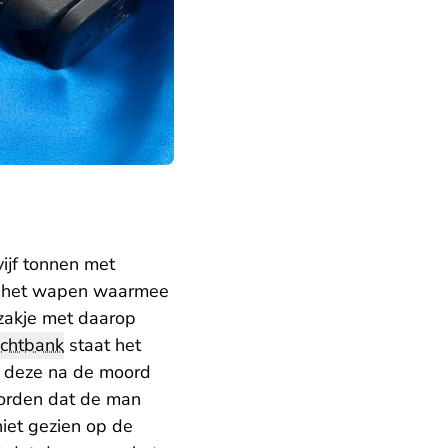
ijf tonnen met
n) het wapen waarmee
zakje met daarop
echtbank
staat het
n deze na de moord
 worden dat de man
iet gezien op de