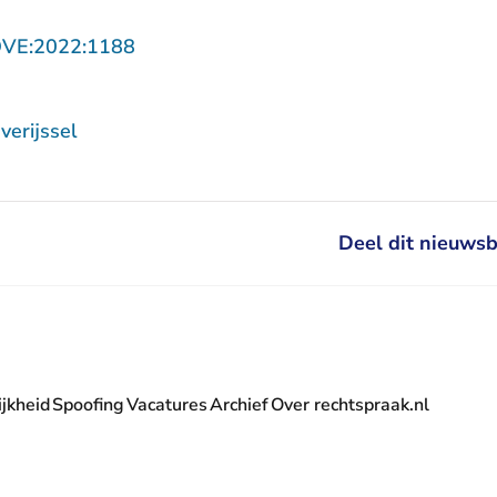
- U verlaat Rechtspraak.nl
OVE:2022:1188
erijssel
Deel dit nieuwsb
jkheid
Spoofing
Vacatures
Archief
Over rechtspraak.nl
- U verlaat Rechtspraak.nl
 Rechtspraak.nl
t Rechtspraak.nl
rlaat Rechtspraak.nl
verlaat Rechtspraak.nl
 U verlaat Rechtspraak.nl
' nieuwsbrief - U verlaat Rechtspraak.nl