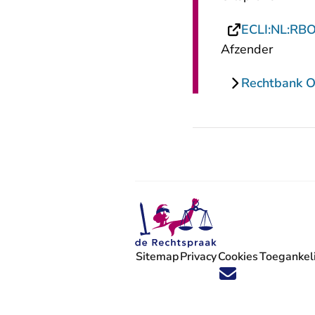
ECLI:NL:RB
Afzender
Rechtbank Ov
Sitemap
Privacy
Cookies
Toegankeli
Volg ons op X (Twitter) - U verlaat
Volg ons op Facebook - U verlaa
Volg ons op Instagram - U ve
Volg ons op Youtube - U 
Volg ons op LinkedIn -
'Blijf op de hoogte