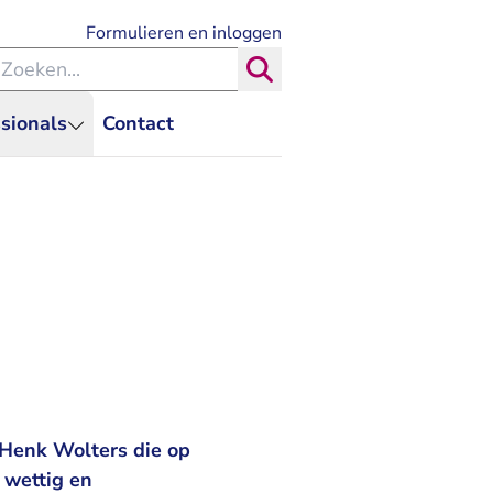
- U verlaat Rechtspraak.nl
Formulieren en inloggen
eken binnen de Rechtspraak
Zoeken
sionals
Contact
 Henk Wolters die op
 wettig en