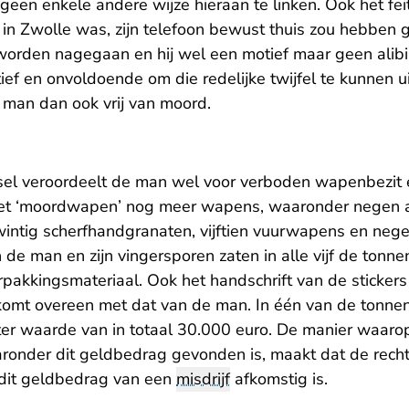
p geen enkele andere wijze hieraan te linken. Ook het fe
 in Zwolle was, zijn telefoon bewust thuis zou hebben g
orden nagegaan en hij wel een motief maar geen alibi 
ief en onvoldoende om die redelijke twijfel te kunnen ui
 man dan ook vrij van moord.
sel veroordeelt de man wel voor verboden wapenbezit 
het ‘moordwapen’ nog meer wapens, waaronder negen 
ntig scherfhandgranaten, vijftien vuurwapens en nege
de man en zijn vingersporen zaten in alle vijf de tonn
pakkingsmateriaal. Ook het handschrift van de stickers
komt overeen met dat van de man. In één van de tonne
ter waarde van in totaal 30.000 euro. De manier waaro
onder dit geldbedrag gevonden is, maakt dat de recht
 dit geldbedrag van een
misdrijf
afkomstig is.