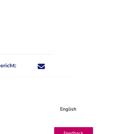
ericht:
Deel dit nieuwsbericht via X - U verlaat Rechtspraa
Deel dit nieuwsbericht via Facebook - U verlaat
Deel dit nieuwsbericht via e-mail
Deel dit nieuwsbericht via LinkedIn - U v
English