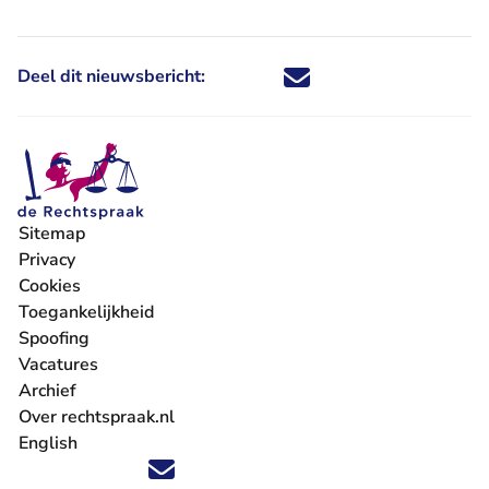
Deel dit nieuwsbericht:
Deel dit nieuwsbericht via X - U 
Deel dit nieuwsbericht via Fa
Deel dit nieuwsbericht via
Deel dit nieuwsbericht
Sitemap
Privacy
Cookies
Toegankelijkheid
Spoofing
Vacatures
- U verlaat Rechtspraak.nl
Archief
Over rechtspraak.nl
English
Volg ons op X (Twitter) - U verlaat Rechtspraak.nl
Volg ons op Facebook - U verlaat Rechtspraak.nl
Volg ons op Instagram - U verlaat Rechtspraak.nl
Volg ons op Youtube - U verlaat Rechtspraak.nl
Volg ons op LinkedIn - U verlaat Rechtspraak.n
'Blijf op de hoogte' nieuwsbrief - U verlaat