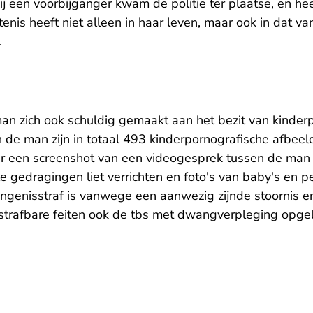
j een voorbijganger kwam de politie ter plaatse, en heef
enis heeft niet alleen in haar leven, maar ook in dat v
.
an zich ook schuldig gemaakt aan het bezit van kinder
de man zijn in totaal 493 kinderpornografische afbeel
 een screenshot van een videogesprek tussen de man 
le gedragingen liet verrichten en foto's van baby's en p
ngenisstraf is vanwege een aanwezig zijnde stoornis e
strafbare feiten ook de tbs met dwangverpleging opge