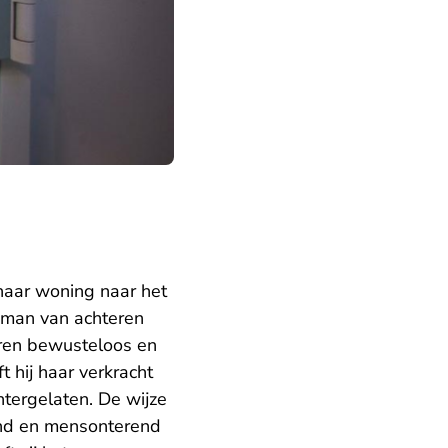
haar woning naar het
 man van achteren
eren bewusteloos en
 hij haar verkracht
htergelaten. De wijze
end en mensonterend