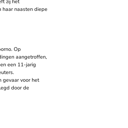
t zij het
an haar naasten diepe
porno. Op
dingen aangetroffen,
en een 11-jarig
euters.
n gevaar voor het
legd door de