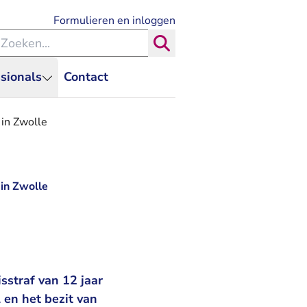
- U verlaat Rechtspraak.nl
Formulieren en inloggen
eken binnen de Rechtspraak
Zoeken
sionals
Contact
 in Zwolle
 in Zwolle
sstraf van 12 jaar
 en het bezit van