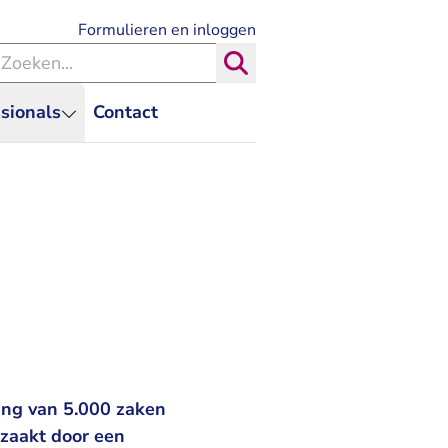
- U verlaat Rechtspraak.nl
Formulieren en inloggen
eken binnen de Rechtspraak
Zoeken
sionals
Contact
ing van 5.000 zaken
orzaakt door een