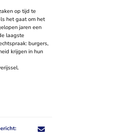
aken op tijd te
als het gaat om het
gelopen jaren een
 de laagste
echtspraak: burgers,
heid krijgen in hun
erijssel
.
ericht:
Deel dit nieuwsbericht via X - U verlaat Rechtspraa
Deel dit nieuwsbericht via Facebook - U verlaat
Deel dit nieuwsbericht via e-mail
Deel dit nieuwsbericht via LinkedIn - U v