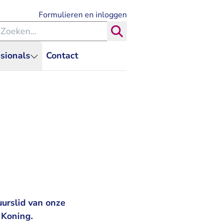
- U verlaat Rechtspraak.nl
Formulieren en inloggen
eken binnen de Rechtspraak
Zoeken
sionals
Contact
uurslid van onze
e Koning.