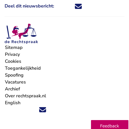
Deel dit nieuwsbericht:
Deel dit nieuwsbericht via X - U 
Deel dit nieuwsbericht via Fa
Deel dit nieuwsbericht via
Deel dit nieuwsbericht
Sitemap
Privacy
Cookies
Toegankelijkheid
Spoofing
Vacatures
- U verlaat Rechtspraak.nl
Archief
Over rechtspraak.nl
English
Volg ons op X (Twitter) - U verlaat Rechtspraak.nl
Volg ons op Facebook - U verlaat Rechtspraak.nl
Volg ons op Instagram - U verlaat Rechtspraak.nl
Volg ons op Youtube - U verlaat Rechtspraak.nl
Volg ons op LinkedIn - U verlaat Rechtspraak.n
'Blijf op de hoogte' nieuwsbrief - U verlaat