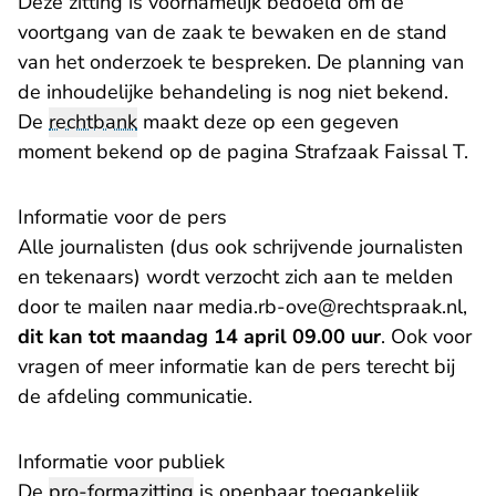
Deze zitting is voornamelijk bedoeld om de
voortgang van de zaak te bewaken en de stand
van het onderzoek te bespreken. De planning van
de inhoudelijke behandeling is nog niet bekend.
De
rechtbank
maakt deze op een gegeven
moment bekend op de pagina
Strafzaak Faissal T.
Informatie voor de pers
Alle journalisten (dus ook schrijvende journalisten
en tekenaars) wordt verzocht zich aan te melden
- U
door te mailen naar
media.rb-ove@rechtspraak.nl
,
dit kan tot maandag 14 april 09.00 uur
. Ook voor
vragen of meer informatie kan de pers terecht bij
de afdeling communicatie.
Informatie voor publiek
De
pro-formazitting
is openbaar toegankelijk.