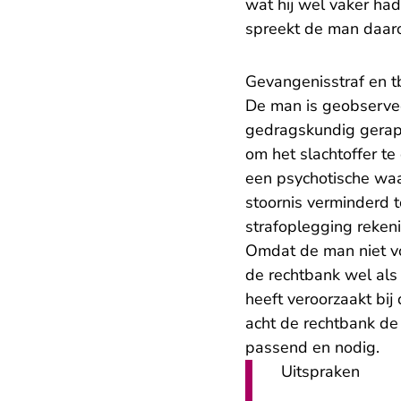
wat hij wel vaker ha
spreekt de man daaro
Gevangenisstraf en t
De man is geobservee
gedragskundig gerapp
om het slachtoffer te
een psychotische waa
stoornis verminderd t
strafoplegging reken
Omdat de man niet v
de rechtbank wel als 
heeft veroorzaakt bi
acht de rechtbank de
passend en nodig.
Uitspraken