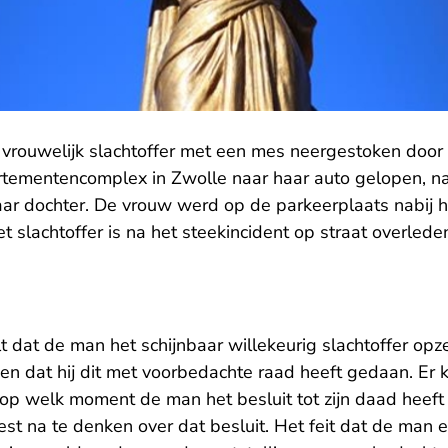
n vrouwelijk slachtoffer met een mes neergestoken doo
tementencomplex in Zwolle naar haar auto gelopen, na
ar dochter. De vrouw werd op de parkeerplaats nabij h
t slachtoffer is na het steekincident op straat overled
 dat de man het schijnbaar willekeurig slachtoffer opze
n dat hij dit met voorbedachte raad heeft gedaan. Er k
p welk moment de man het besluit tot zijn daad heeft
t na te denken over dat besluit. Het feit dat de man e