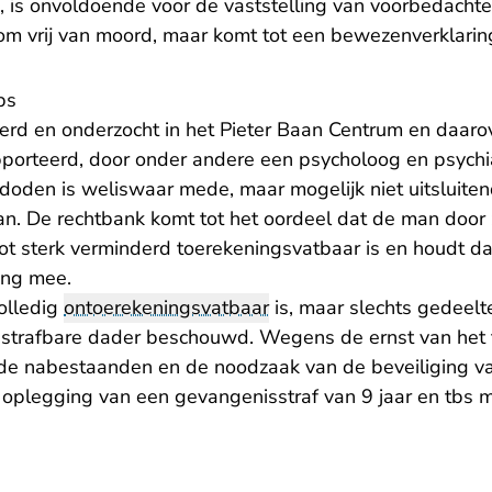
d, is onvoldoende voor de vaststelling van voorbedacht
m vrij van moord, maar komt tot een bewezenverklarin
bs
rd en onderzocht in het Pieter Baan Centrum en daarove
orteerd, door onder andere een psycholoog en psychia
 doden is weliswaar mede, maar mogelijk niet uitsluite
n. De rechtbank komt tot het oordeel dat de man door 
ot sterk verminderd toerekeningsvatbaar is en houdt da
ing mee.
olledig
ontoerekeningsvatbaar
is, maar slechts gedeelte
strafbare dader beschouwd. Wegens de ernst van het fei
j de nabestaanden en de noodzaak van de beveiliging v
 oplegging van een gevangenisstraf van 9 jaar en tbs