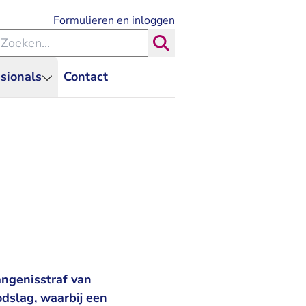
- U verlaat Rechtspraak.nl
Formulieren en inloggen
eken binnen de Rechtspraak
Zoeken
sionals
Contact
angenisstraf van
dslag, waarbij een