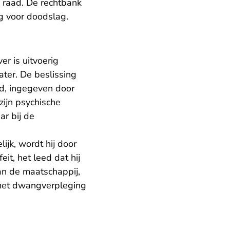
e raad. De rechtbank
g voor doodslag.
r is uitvoerig
ter. De beslissing
nd, ingegeven door
zijn psychische
ar bij de
lijk, wordt hij door
t, het leed dat hij
an de maatschappij,
 met dwangverpleging