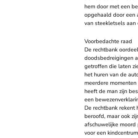
hem door met een beze
opgehaald door een 
van steekletsels aan 
Voorbedachte raad
De rechtbank oordee
doodsbedreigingen aa
getroffen die laten z
het huren van de au
meerdere momenten g
heeft de man zijn bes
een bewezenverklari
De rechtbank rekent h
beroofd, maar ook zi
afschuwelijke moord 
voor een kindcentrum