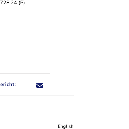
- U verlaat Rechtspraak.nl
728.24 (P)
ericht:
Deel dit nieuwsbericht via X - U verlaat Rechtspraa
Deel dit nieuwsbericht via Facebook - U verlaat
Deel dit nieuwsbericht via e-mail
Deel dit nieuwsbericht via LinkedIn - U v
English