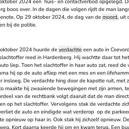
ktober 2024 een huis- en contactverbod opgelegd. Dit v
erg boos over. In de dagen die volgen rijdt de man langs
tgenote. Op 29 oktober 2024, de dag van de
moord
, uit
n bij de politie.
 oktober 2024 huurde de
verdachte
een auto in Coevord
lachtoffer reed in Hardenberg. Hij wachtte daar tot het
uto liep. Toen het slachtoffer in haar auto zat, reed de
rna hij op de auto afliep met een mes en een
lifehamm
fer insloeg. De verdachte hing door de kapotte ruit, met 
to maakte hij zwaaiende bewegingen met zijn armen, ter
ordeel van de rechtbank volgt daaruit dat de man direct
ken op het slachtoffer. Vervolgens stak de verdachte zic
 verliet de auto en eindigde wat verderop op de parkee
e opnieuw op haar in. Ook stak hij zichzelf opnieuw. De
weg. Kort daarna keerde hij om en kwam terug. Een bu