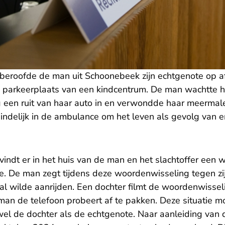
eroofde de man uit Schoonebeek zijn echtgenote op af
n parkeerplaats van een kindcentrum. De man wachtte he
g een ruit van haar auto in en verwondde haar meerma
indelijk in de ambulance om het leven als gevolg van e
indt er in het huis van de man en het slachtoffer een
e. De man zegt tijdens deze woordenwisseling tegen zij
aal wilde aanrijden. Een dochter filmt de woordenwisse
an de telefoon probeert af te pakken. Deze situatie mo
el de dochter als de echtgenote. Naar aanleiding van