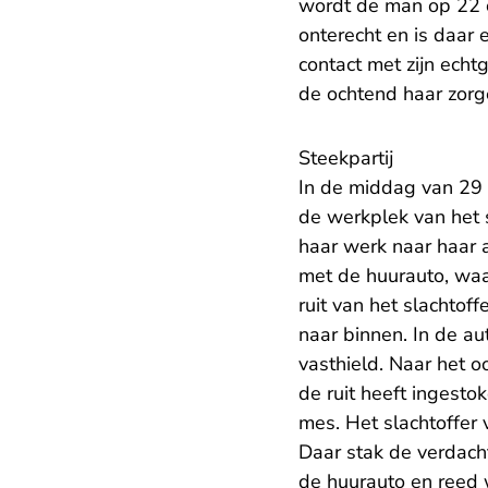
wordt de man op 22 o
onterecht en is daar 
contact met zijn ech
de ochtend haar zorge
Steekpartij
In de middag van 29
de werkplek van het s
haar werk naar haar a
met de huurauto, waa
ruit van het slachtof
naar binnen. In de au
vasthield. Naar het o
de ruit heeft ingesto
mes. Het slachtoffer
Daar stak de verdacht
de huurauto en reed 