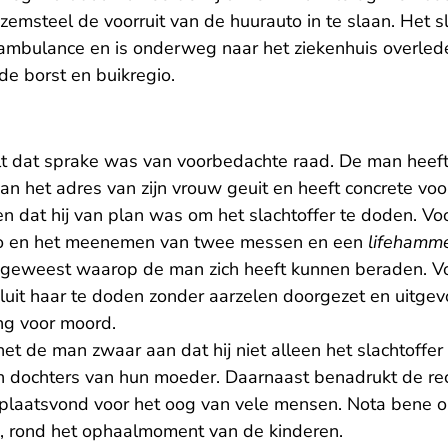
msteel de voorruit van de huurauto in te slaan. Het sl
ambulance en is onderweg naar het ziekenhuis overle
de borst en buikregio.
lt dat sprake was van voorbedachte raad. De man heef
n het adres van zijn vrouw geuit en heeft concrete vo
ien dat hij van plan was om het slachtoffer te doden. Vo
to en het meenemen van twee messen en een
lifehamm
eweest waarop de man zich heeft kunnen beraden. Vo
luit haar te doden zonder aarzelen doorgezet en uitgevo
ng voor moord.
et de man zwaar aan dat hij niet alleen het slachtoffer
jn dochters van hun moeder. Daarnaast benadrukt de re
plaatsvond voor het oog van vele mensen. Nota bene o
, rond het ophaalmoment van de kinderen.