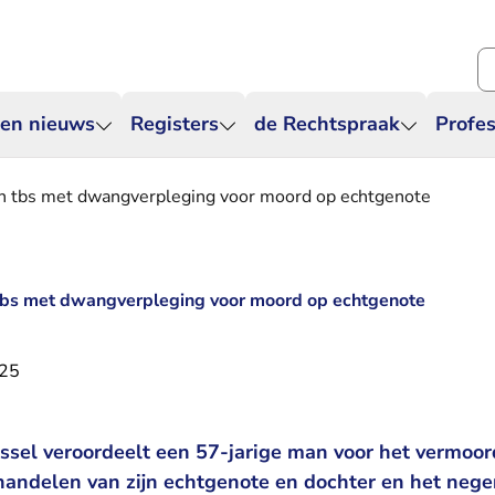
Zo
 en nieuws
Registers
de Rechtspraak
Profes
en tbs met dwangverpleging voor moord op echtgenote
 tbs met dwangverpleging voor moord op echtgenote
025
ssel veroordeelt een 57-jarige man voor het vermoor
handelen van zijn echtgenote en dochter en het nege