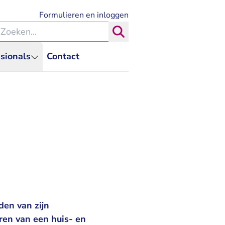
- U verlaat Rechtspraak.nl
Formulieren en inloggen
eken binnen de Rechtspraak
Zoeken
sionals
Contact
den van zijn
ren van een huis- en