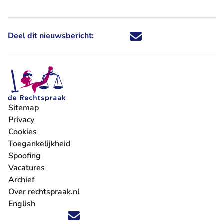
Deel dit nieuwsbericht:
Deel dit nieuwsbericht via X - U 
Deel dit nieuwsbericht via Fa
Deel dit nieuwsbericht via
Deel dit nieuwsbericht
Sitemap
Privacy
Cookies
Toegankelijkheid
Spoofing
Vacatures
- U verlaat Rechtspraak.nl
Archief
Over rechtspraak.nl
English
Volg ons op X (Twitter) - U verlaat Rechtspraak.nl
Volg ons op Facebook - U verlaat Rechtspraak.nl
Volg ons op Instagram - U verlaat Rechtspraak.nl
Volg ons op Youtube - U verlaat Rechtspraak.nl
Volg ons op LinkedIn - U verlaat Rechtspraak.n
'Blijf op de hoogte' nieuwsbrief - U verlaat