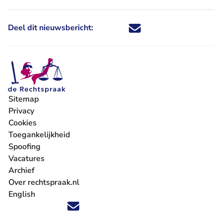
Deel dit nieuwsbericht:
Deel dit nieuwsbericht via X - U 
Deel dit nieuwsbericht via Fa
Deel dit nieuwsbericht via
Deel dit nieuwsbericht
Sitemap
Privacy
Cookies
Toegankelijkheid
Spoofing
Vacatures
- U verlaat Rechtspraak.nl
Archief
Over rechtspraak.nl
English
Volg ons op X (Twitter) - U verlaat Rechtspraak.nl
Volg ons op Facebook - U verlaat Rechtspraak.nl
Volg ons op Instagram - U verlaat Rechtspraak.nl
Volg ons op Youtube - U verlaat Rechtspraak.nl
Volg ons op LinkedIn - U verlaat Rechtspraak.n
'Blijf op de hoogte' nieuwsbrief - U verlaat